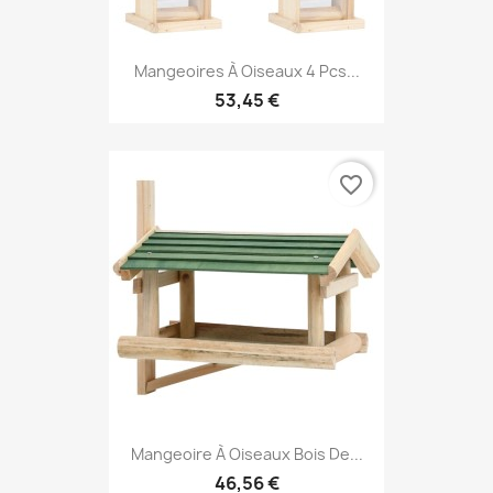
Mangeoires À Oiseaux 4 Pcs...
53,45 €
favorite_border
Mangeoire À Oiseaux Bois De...
46,56 €