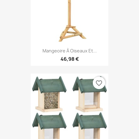
Mangeoire À Oiseaux Et...
46,98 €
favorite_border