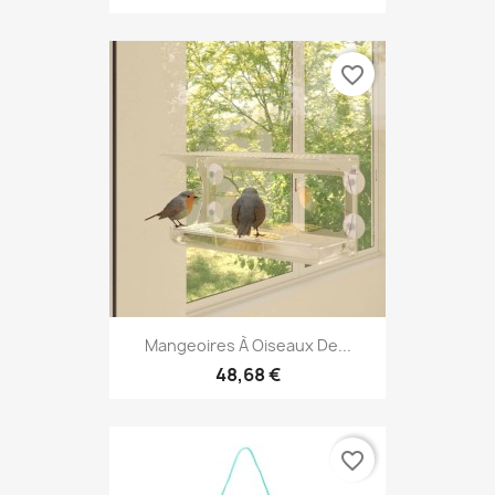
favorite_border
Mangeoires À Oiseaux De...
48,68 €
favorite_border