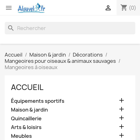
shopping_cart


(0)
search
Accueil
Maison & jardin
Décorations
Mangeoires pour oiseaux & animaux sauvages
Mangeoires à oiseaux
ACCUEIL

Équipements sportifs

Maison & jardin

Quincaillerie

Arts & loisirs

Meubles