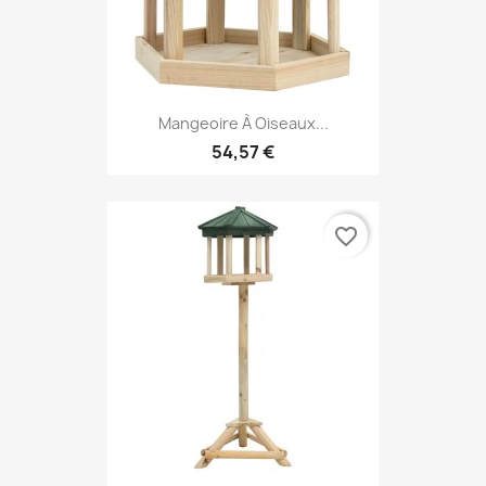
Mangeoire À Oiseaux...
54,57 €
favorite_border