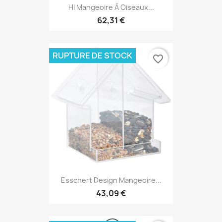
HI Mangeoire À Oiseaux...
62,31 €
RUPTURE DE STOCK
favorite_border
Esschert Design Mangeoire...
43,09 €