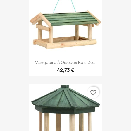
Mangeoire À Oiseaux Bois De...
42,73 €
favorite_border