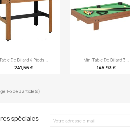
Aperçu rapide
Aperçu rapide


Table De Billard 4 Pieds...
Mini Table De Billard 3...
241,56 €
145,93 €
ge 1-3 de 3 article(s)
res spéciales