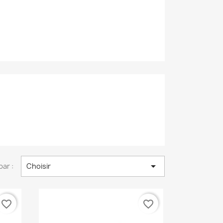

par :
Choisir
favorite_border
favorite_border