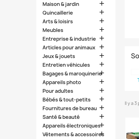

Maison & jardin

Quincaillerie

Arts & loisirs

Meubles

Entreprise & industrie

Articles pour animaux
So

Jeux & jouets

Entretien véhicules

Bagages & maroquinerie

Appareils photo

Pour adultes

Bébés & tout-petits
Il y a 

Fournitures de bureau

Santé & beauté

Appareils électroniques

Vêtements & accessoires