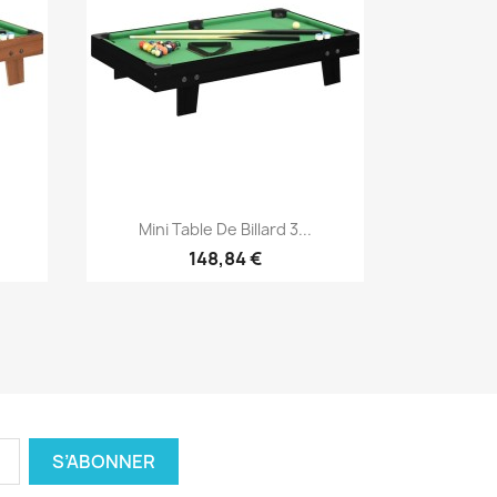
Aperçu rapide

Mini Table De Billard 3...
148,84 €