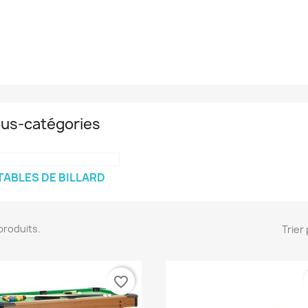
us-catégories
TABLES DE BILLARD
3 produits.
Trier 
favorite_border