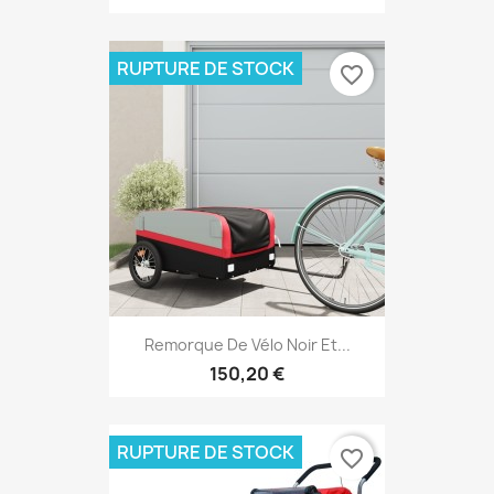
RUPTURE DE STOCK
favorite_border
Remorque De Vélo Noir Et...
150,20 €
RUPTURE DE STOCK
favorite_border