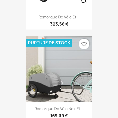
Remorque De Vélo Et...
323,58 €
RUPTURE DE STOCK
favorite_border
Remorque De Vélo Noir Et...
169,39 €