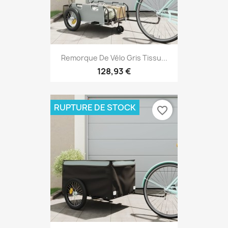
Remorque De Vélo Gris Tissu...
128,93 €
RUPTURE DE STOCK
favorite_border