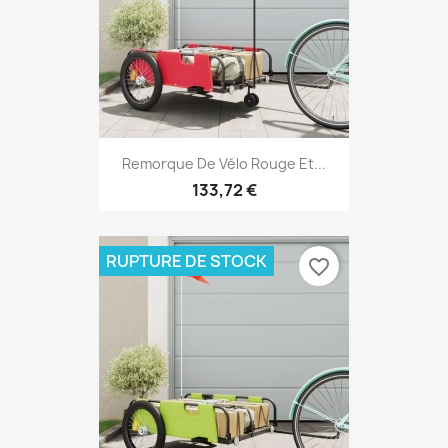
Remorque De Vélo Rouge Et...
133,72 €
RUPTURE DE STOCK
favorite_border