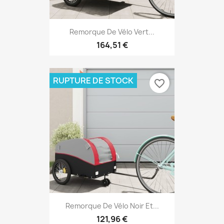
Remorque De Vélo Vert...
164,51 €
RUPTURE DE STOCK
favorite_border
Remorque De Vélo Noir Et...
121,96 €