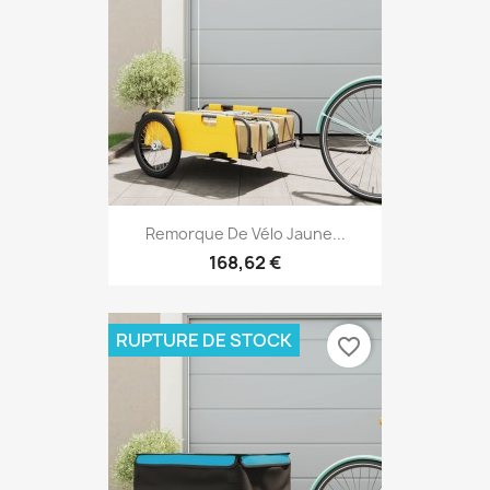
Remorque De Vélo Jaune...
168,62 €
RUPTURE DE STOCK
favorite_border