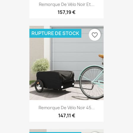
Remorque De Vélo Noir Et...
157,19 €
RUPTURE DE STOCK
favorite_border
Remorque De Vélo Noir 45...
147,11 €