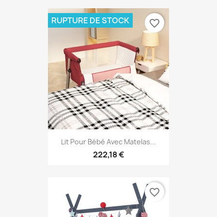
RUPTURE DE STOCK
favorite_border
Lit Pour Bébé Avec Matelas...
222,18 €
favorite_border