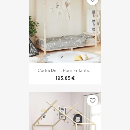
Cadre De Lit Pour Enfants...
193,85 €
favorite_border