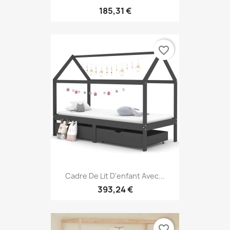
185,31 €
favorite_border
Cadre De Lit D'enfant Avec...
393,24 €
favorite_border