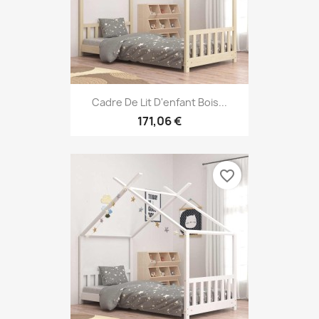
Cadre De Lit D'enfant Bois...
171,06 €
favorite_border