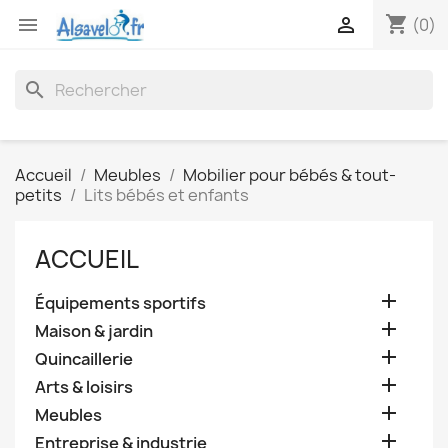
shopping_cart


(0)
search
Accueil
Meubles
Mobilier pour bébés & tout-
petits
Lits bébés et enfants
ACCUEIL

Équipements sportifs

Maison & jardin

Quincaillerie

Arts & loisirs

Meubles

Entreprise & industrie