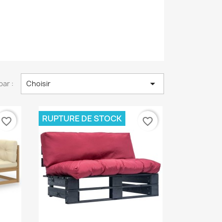

par :
Choisir
RUPTURE DE STOCK
favorite_border
favorite_border