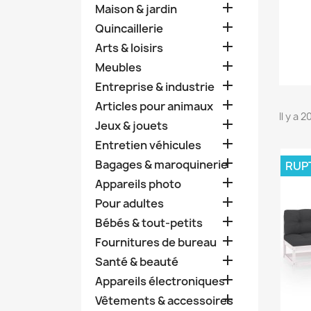

Maison & jardin

Quincaillerie

Arts & loisirs

Meubles

Entreprise & industrie

Articles pour animaux
Il y a 

Jeux & jouets

Entretien véhicules

Bagages & maroquinerie
RUP

Appareils photo

Pour adultes

Bébés & tout-petits

Fournitures de bureau

Santé & beauté

Appareils électroniques

Vêtements & accessoires