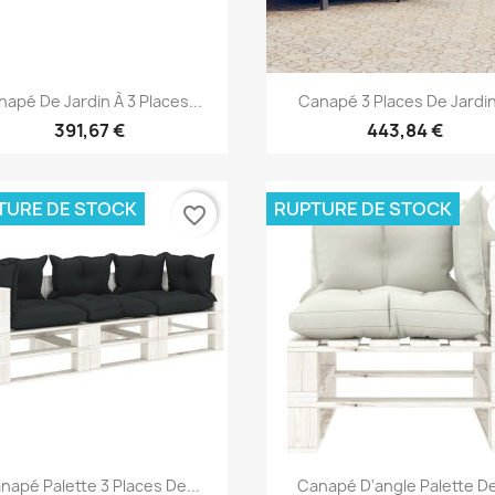
Aperçu rapide
Aperçu rapide


apé De Jardin À 3 Places...
Canapé 3 Places De Jardin
391,67 €
443,84 €
TURE DE STOCK
RUPTURE DE STOCK
favorite_border
Aperçu rapide
Aperçu rapide


napé Palette 3 Places De...
Canapé D'angle Palette De