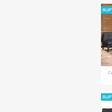
RUP
Ca
RUP