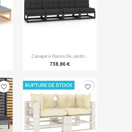
Aperçu rapide

Canapé 4 Places De Jardin...
738,86 €
RUPTURE DE STOCK
favorite_border
favorite_border