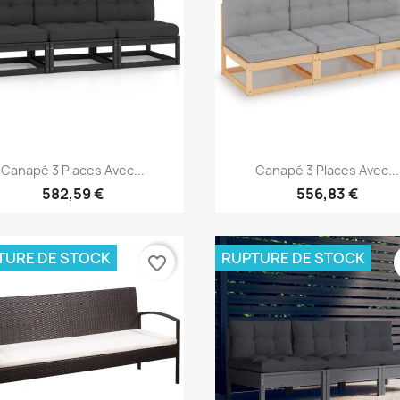
Aperçu rapide
Aperçu rapide


Canapé 3 Places Avec...
Canapé 3 Places Avec...
582,59 €
556,83 €
TURE DE STOCK
RUPTURE DE STOCK
favorite_border