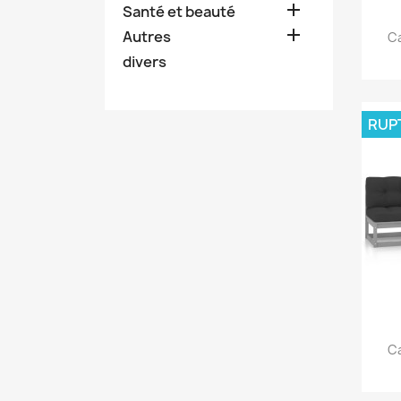

Santé et beauté

Autres
Ca
divers
RUP
Ca