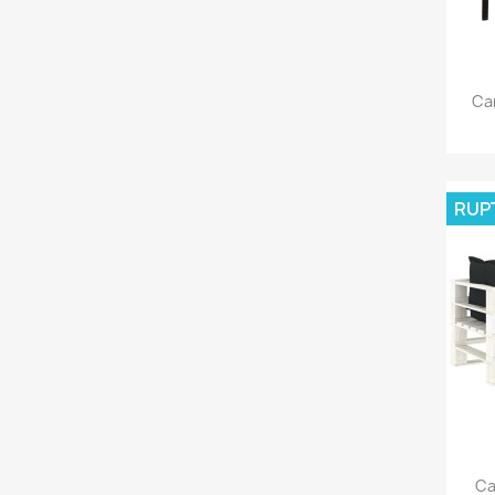
Can
RUP
Ca