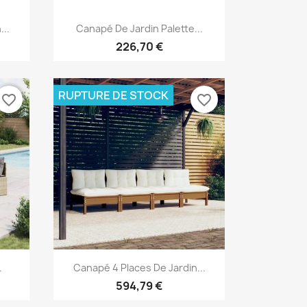
Aperçu rapide

...
Canapé De Jardin Palette...
226,70 €
RUPTURE DE STOCK
favorite_border
favorite_border
Aperçu rapide

.
Canapé 4 Places De Jardin...
594,79 €