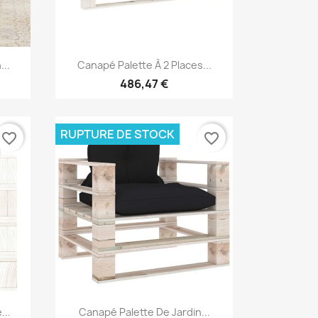
Aperçu rapide

...
Canapé Palette À 2 Places...
486,47 €
RUPTURE DE STOCK
favorite_border
favorite_border
Aperçu rapide

...
Canapé Palette De Jardin...