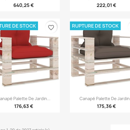
640,25 €
222,01 €
TURE DE STOCK
RUPTURE DE STOCK
favorite_border
Aperçu rapide
Aperçu rapide


anapé Palette De Jardin...
Canapé Palette De Jardin.
176,63 €
175,36 €