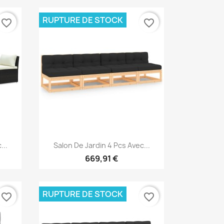
RUPTURE DE STOCK
favorite_border
favorite_border
Aperçu rapide

...
Salon De Jardin 4 Pcs Avec...
669,91 €
RUPTURE DE STOCK
favorite_border
favorite_border