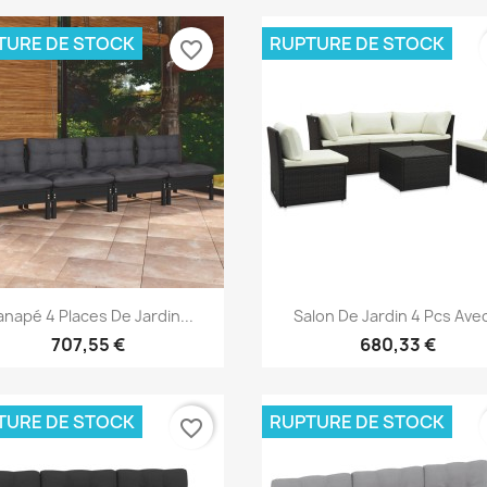
TURE DE STOCK
RUPTURE DE STOCK
favorite_border
Aperçu rapide
Aperçu rapide


napé 4 Places De Jardin...
Salon De Jardin 4 Pcs Avec
707,55 €
680,33 €
TURE DE STOCK
RUPTURE DE STOCK
favorite_border