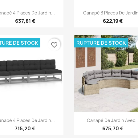
Aperçu rapide
Aperçu rapide


napé 4 Places De Jardin...
Canapé 3 Places De Jardin
637,81 €
622,19 €
TURE DE STOCK
RUPTURE DE STOCK
favorite_border
Aperçu rapide
Aperçu rapide


napé 4 Places De Jardin...
Canapé De Jardin Avec..
715,20 €
675,70 €