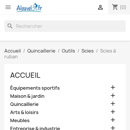
shopping_cart


(0)
search
Accueil
Quincaillerie
Outils
Scies
Scies à
ruban
ACCUEIL

Équipements sportifs

Maison & jardin

Quincaillerie

Arts & loisirs

Meubles

Entreprise & industrie