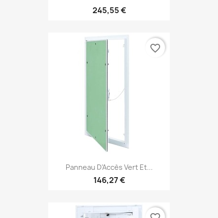
245,55 €
favorite_border
Panneau D'Accès Vert Et...
146,27 €
favorite_border