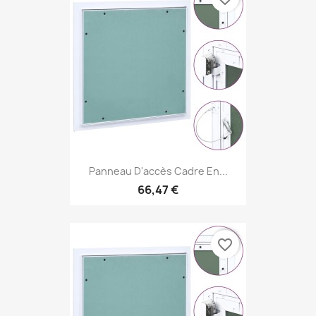
Panneau D'accès Cadre En...
66,47 €
favorite_border