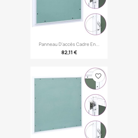
Panneau D'accès Cadre En...
82,11 €
favorite_border