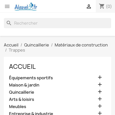
shopping_cart


(0)
search
Accueil
Quincaillerie
Matériaux de construction
Trappes
ACCUEIL

Équipements sportifs

Maison & jardin

Quincaillerie

Arts & loisirs

Meubles

Entreprise & industrie