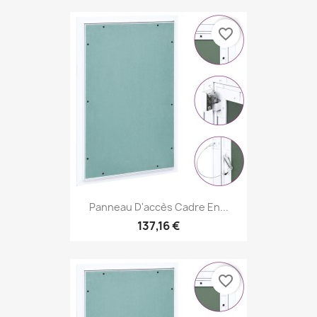
favorite_border
Panneau D'accès Cadre En...
137,16 €
favorite_border