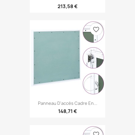
213,58 €
favorite_border
Panneau D'accès Cadre En...
148,71 €
favorite_border