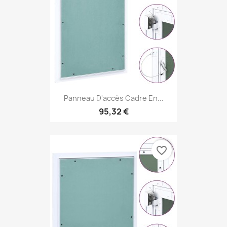
Panneau D'accès Cadre En...
95,32 €
favorite_border