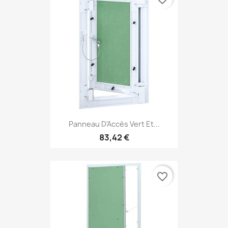
Panneau D'Accès Vert Et...
83,42 €
favorite_border