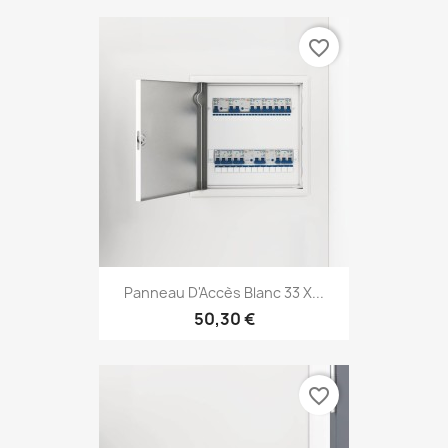
favorite_border
Panneau D'Accès Blanc 33 X...
50,30 €
favorite_border