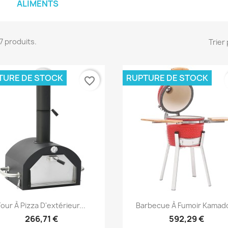
ALIMENTS
777 produits.
Trier 
TURE DE STOCK
RUPTURE DE STOCK
favorite_border
Aperçu rapide
Aperçu rapide


Four À Pizza D'extérieur...
Barbecue À Fumoir Kamado
266,71 €
592,29 €