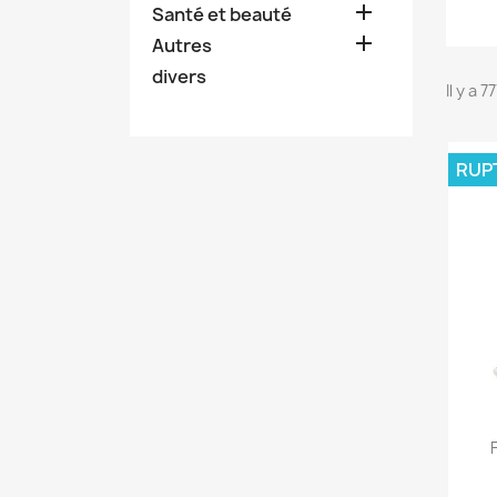

Santé et beauté

Autres
divers
Il y a 
RUP