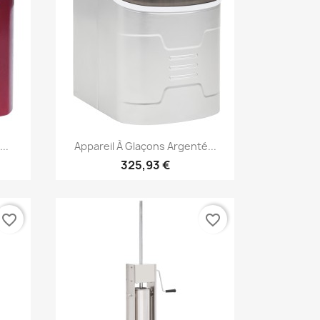
Aperçu rapide

..
Appareil À Glaçons Argenté...
325,93 €
favorite_border
favorite_border