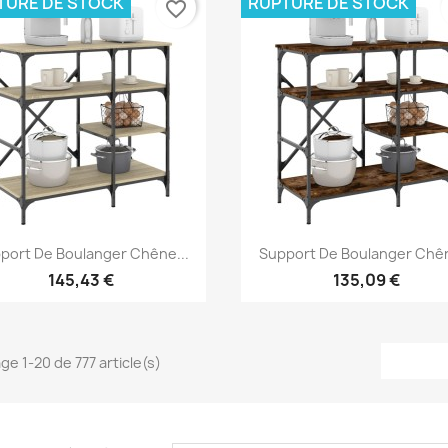
TURE DE STOCK
RUPTURE DE STOCK
favorite_border
Aperçu rapide
Aperçu rapide


port De Boulanger Chêne...
Support De Boulanger Chên
145,43 €
135,09 €
ge 1-20 de 777 article(s)