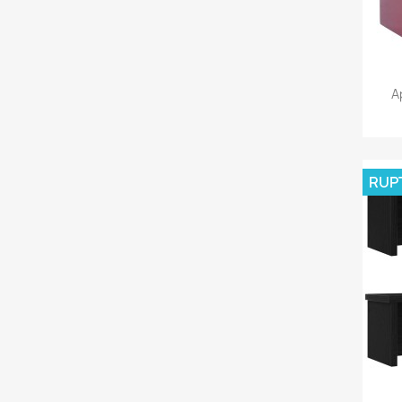
A
RUP