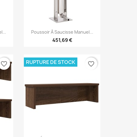
Aperçu rapide

...
Poussoir À Saucisse Manuel...
451,69 €
RUPTURE DE STOCK
favorite_border
favorite_border