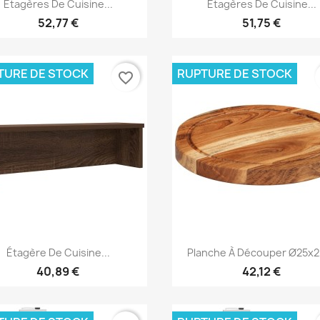
Aperçu rapide
Aperçu rapide


Étagères De Cuisine...
Étagères De Cuisine...
52,77 €
51,75 €
TURE DE STOCK
RUPTURE DE STOCK
favorite_border
Aperçu rapide
Aperçu rapide


Étagère De Cuisine...
Planche À Découper Ø25x2,
40,89 €
42,12 €