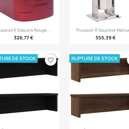
Aperçu rapide
Aperçu rapide


ppareil À Glaçons Rouge...
Poussoir À Saucisse Manuel
326,77 €
555,39 €
TURE DE STOCK
RUPTURE DE STOCK
favorite_border