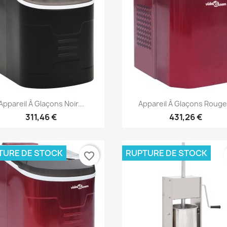
Aperçu rapide
Aperçu rapide


Appareil À Glaçons Noir...
Appareil À Glaçons Rouge.
311,46 €
431,26 €
TURE DE STOCK
RUPTURE DE STOCK
favorite_border