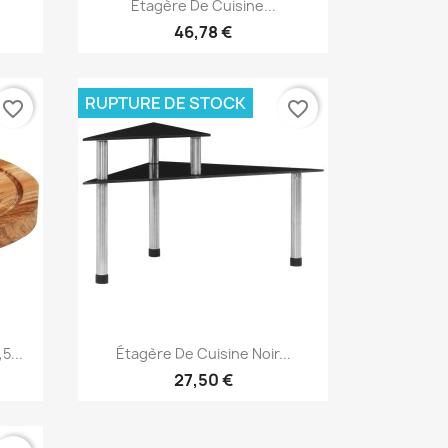
Aperçu rapide

Étagère De Cuisine...
46,78 €
RUPTURE DE STOCK
favorite_border
favorite_border
Aperçu rapide

5...
Étagère De Cuisine Noir...
27,50 €