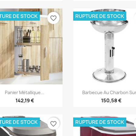
TURE DE STOCK
RUPTURE DE STOCK
favorite_border
Aperçu rapide
Aperçu rapide


Panier Métallique...
Barbecue Au Charbon Sur.
142,19 €
150,58 €
TURE DE STOCK
RUPTURE DE STOCK
favorite_border