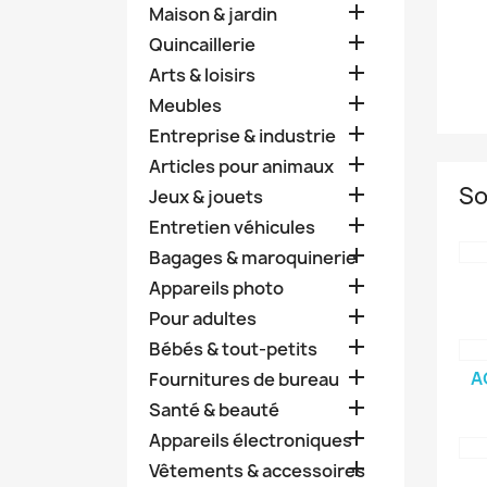

Maison & jardin

Quincaillerie

Arts & loisirs

Meubles

Entreprise & industrie

Articles pour animaux
So

Jeux & jouets

Entretien véhicules

Bagages & maroquinerie

Appareils photo

Pour adultes

Bébés & tout-petits

A
Fournitures de bureau

Santé & beauté

Appareils électroniques

Vêtements & accessoires