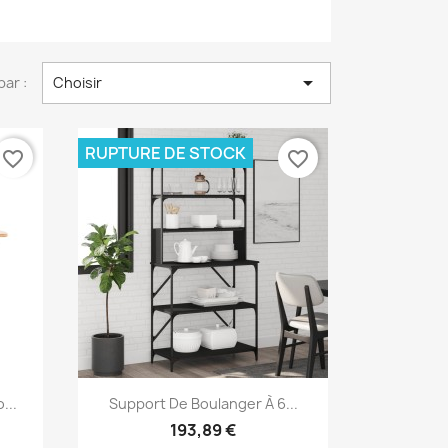

par :
Choisir
RUPTURE DE STOCK
favorite_border
favorite_border
Aperçu rapide

...
Support De Boulanger À 6...
193,89 €