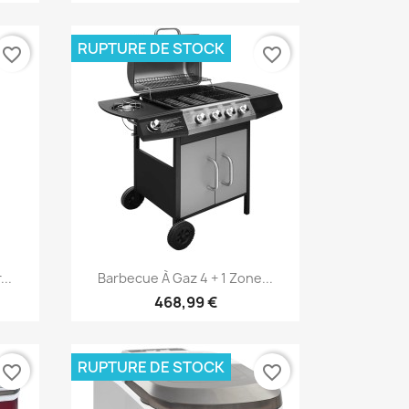
RUPTURE DE STOCK
favorite_border
favorite_border
Aperçu rapide

..
Barbecue À Gaz 4 + 1 Zone...
468,99 €
RUPTURE DE STOCK
favorite_border
favorite_border