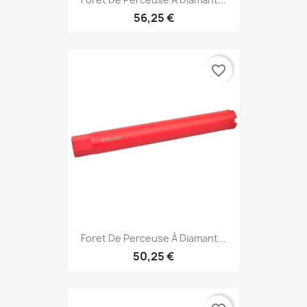
56,25 €
favorite_border
Foret De Perceuse À Diamant...
50,25 €