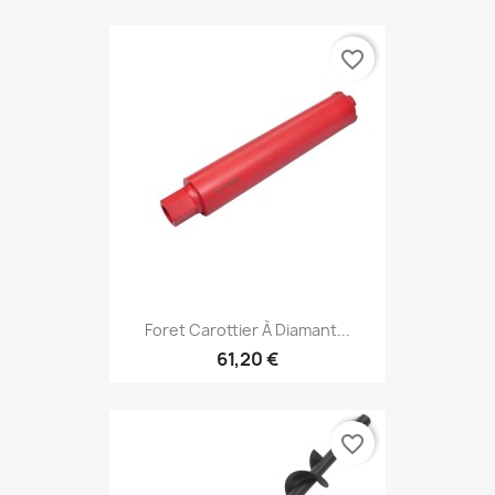
favorite_border
Foret Carottier À Diamant...
61,20 €
favorite_border