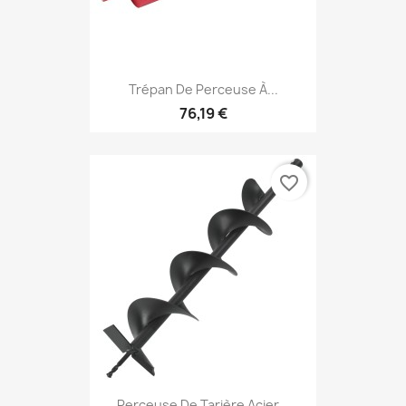
Trépan De Perceuse À...
76,19 €
favorite_border
Perceuse De Tarière Acier...