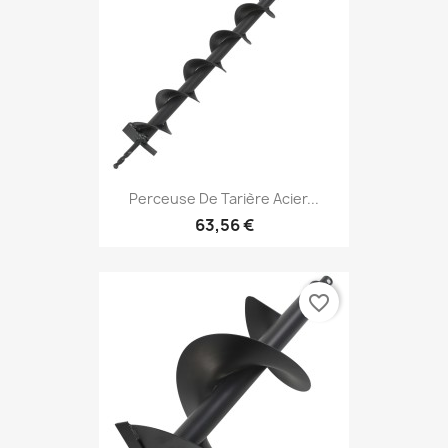
Perceuse De Tarière Acier...
63,56 €
favorite_border