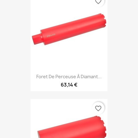
favorite_border
Foret De Perceuse À Diamant...
63,14 €
favorite_border