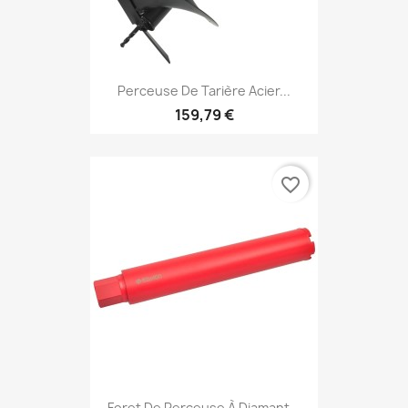
Perceuse De Tarière Acier...
159,79 €
favorite_border
Foret De Perceuse À Diamant...