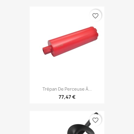
favorite_border
Trépan De Perceuse À...
77,47 €
favorite_border