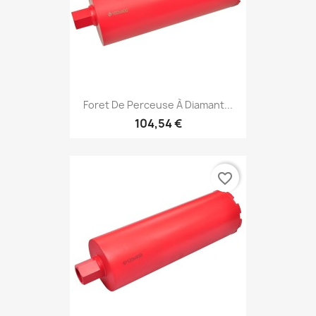
Foret De Perceuse À Diamant...
104,54 €
favorite_border