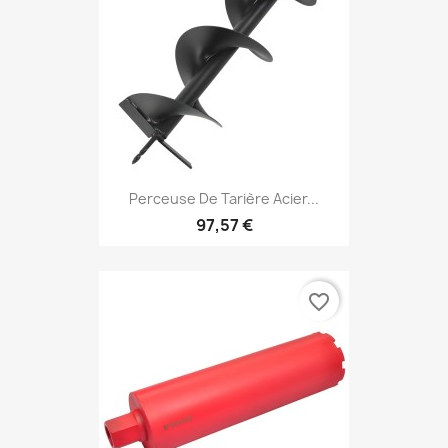
Perceuse De Tarière Acier...
97,57 €
favorite_border