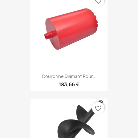
favorite_border
Couronne Diamant Pour...
183,66 €
favorite_border