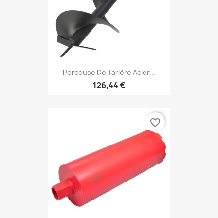
Perceuse De Tarière Acier...
126,44 €
favorite_border