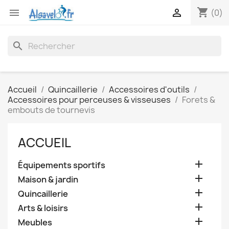
shopping_cart


(0)
search
Accueil
Quincaillerie
Accessoires d'outils
Accessoires pour perceuses & visseuses
Forets &
embouts de tournevis
ACCUEIL

Équipements sportifs

Maison & jardin

Quincaillerie

Arts & loisirs

Meubles