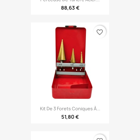
88,63 €
favorite_border
Kit De 3 Forets Coniques À...
51,80 €