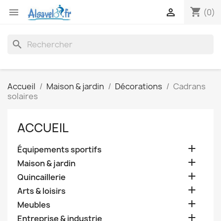
shopping_cart


(0)
search
Accueil
Maison & jardin
Décorations
Cadrans
solaires
ACCUEIL

Équipements sportifs

Maison & jardin

Quincaillerie

Arts & loisirs

Meubles

Entreprise & industrie