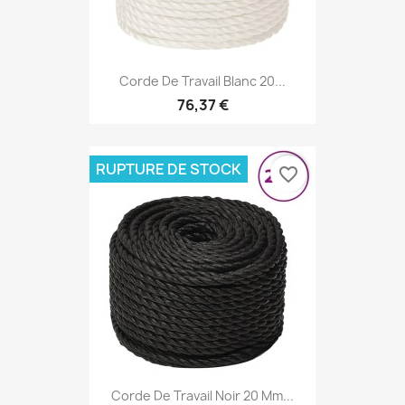
Corde De Travail Blanc 20...
76,37 €
RUPTURE DE STOCK
favorite_border
Corde De Travail Noir 20 Mm...