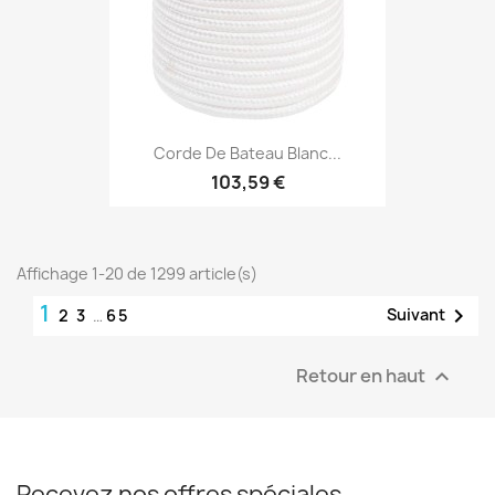
Corde De Bateau Blanc...
103,59 €
Affichage 1-20 de 1299 article(s)
1

Suivant
2
3
…
65
Retour en haut

Recevez nos offres spéciales