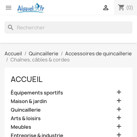
shopping_cart


(0)
search
Accueil
Quincaillerie
Accessoires de quincaillerie
Chaînes, câbles & cordes
ACCUEIL

Équipements sportifs

Maison & jardin

Quincaillerie

Arts & loisirs

Meubles

Entreprise & industrie