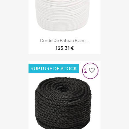
Corde De Bateau Blanc...
125,31 €
RUPTURE DE STOCK
favorite_border