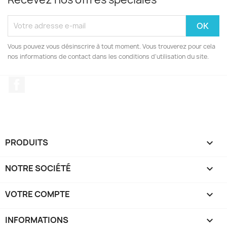
Vous pouvez vous désinscrire à tout moment. Vous trouverez pour cela
nos informations de contact dans les conditions d'utilisation du site.
Facebook
PRODUITS

NOTRE SOCIÉTÉ

VOTRE COMPTE

INFORMATIONS
keyboard_arrow_down