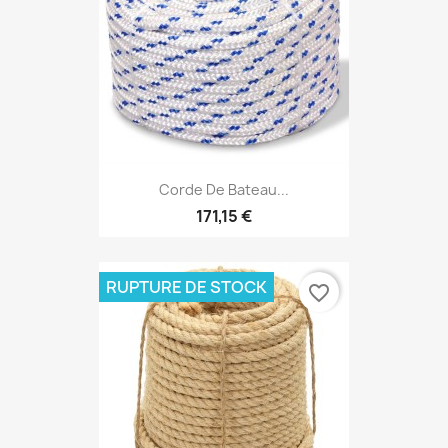
Corde De Bateau...
171,15 €
RUPTURE DE STOCK
favorite_border