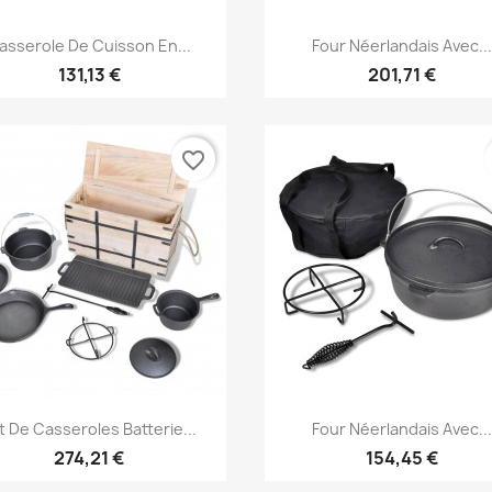
Aperçu rapide
Aperçu rapide


asserole De Cuisson En...
Four Néerlandais Avec..
131,13 €
201,71 €
favorite_border
Aperçu rapide
Aperçu rapide


t De Casseroles Batterie...
Four Néerlandais Avec..
274,21 €
154,45 €