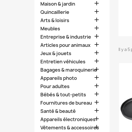

Maison & jardin

Quincaillerie

Arts & loisirs

Meubles

Entreprise & industrie

Articles pour animaux
Il y a 

Jeux & jouets

Entretien véhicules

Bagages & maroquinerie

Appareils photo

Pour adultes

Bébés & tout-petits

Fournitures de bureau

Santé & beauté

Appareils électroniques

Vêtements & accessoires