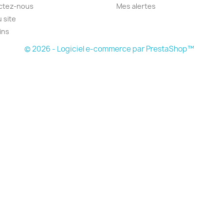
ctez-nous
Mes alertes
u site
ins
© 2026 - Logiciel e-commerce par PrestaShop™