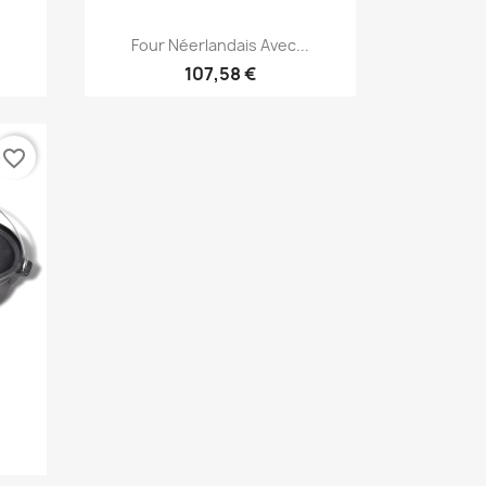
Aperçu rapide

.
Four Néerlandais Avec...
107,58 €
favorite_border
.