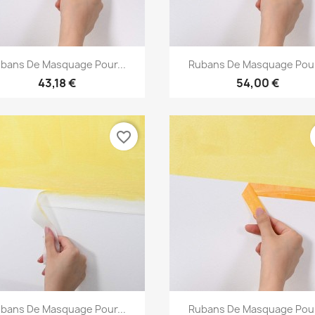
Aperçu rapide
Aperçu rapide


bans De Masquage Pour...
Rubans De Masquage Pour
43,18 €
54,00 €
favorite_border
Aperçu rapide
Aperçu rapide


bans De Masquage Pour...
Rubans De Masquage Pour