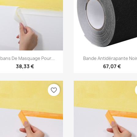
Aperçu rapide
Aperçu rapide


bans De Masquage Pour...
Bande Antidérapante Noir.
38,33 €
67,07 €
favorite_border