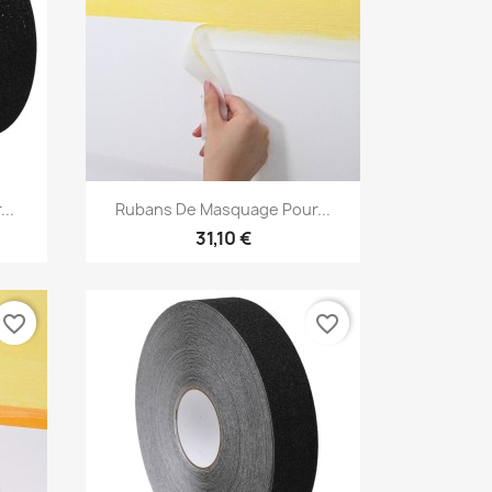
Aperçu rapide

..
Rubans De Masquage Pour...
31,10 €
favorite_border
favorite_border