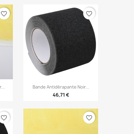
favorite_border
favorite_border
Aperçu rapide

...
Bande Antidérapante Noir...
46,71 €
favorite_border
favorite_border