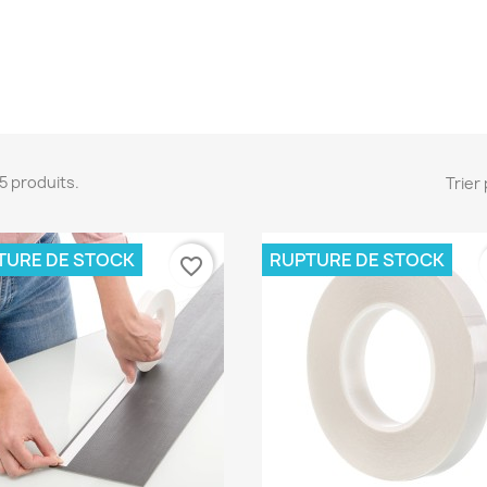
215 produits.
Trier 
TURE DE STOCK
RUPTURE DE STOCK
favorite_border