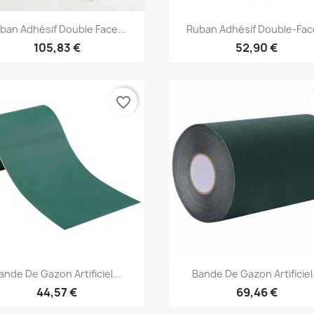
Aperçu rapide
Aperçu rapide


ban Adhésif Double Face...
Ruban Adhésif Double-Face
105,83 €
52,90 €
favorite_border
Aperçu rapide
Aperçu rapide


ande De Gazon Artificiel...
Bande De Gazon Artificiel.
44,57 €
69,46 €