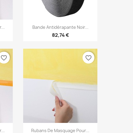
Aperçu rapide

...
Bande Antidérapante Noir...
82,74 €
favorite_border
favorite_border
Aperçu rapide

...
Rubans De Masquage Pour...