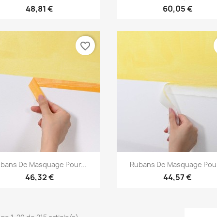
48,81 €
60,05 €
favorite_border
Aperçu rapide
Aperçu rapide


bans De Masquage Pour...
Rubans De Masquage Pour
46,32 €
44,57 €