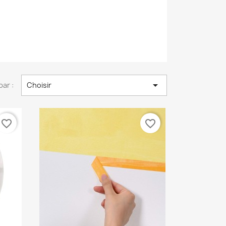

par :
Choisir
favorite_border
favorite_border