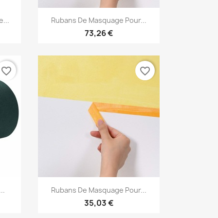
Aperçu rapide

...
Rubans De Masquage Pour...
73,26 €
favorite_border
favorite_border
Aperçu rapide

..
Rubans De Masquage Pour...
35,03 €