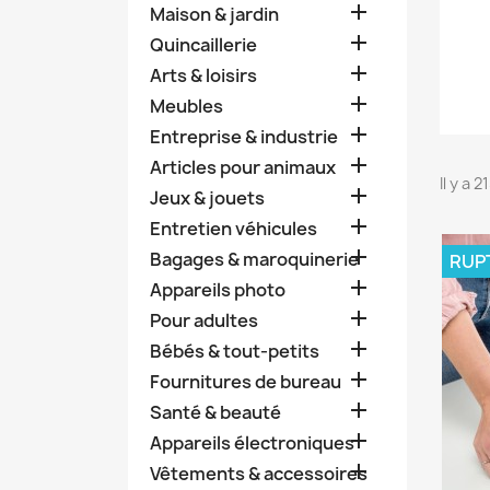

Maison & jardin

Quincaillerie

Arts & loisirs

Meubles

Entreprise & industrie

Articles pour animaux
Il y a 

Jeux & jouets

Entretien véhicules

Bagages & maroquinerie
RUP

Appareils photo

Pour adultes

Bébés & tout-petits

Fournitures de bureau

Santé & beauté

Appareils électroniques

Vêtements & accessoires