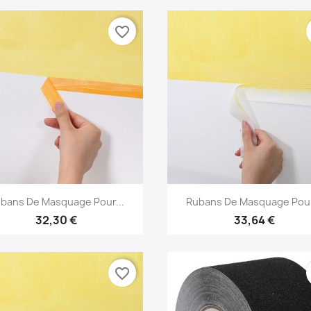
favorite_border
Aperçu rapide
Aperçu rapide


bans De Masquage Pour...
Rubans De Masquage Pour
32,30 €
33,64 €
favorite_border