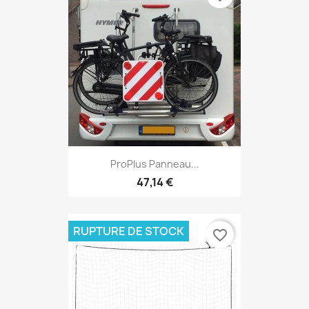
ProPlus Panneau...
47,14 €
RUPTURE DE STOCK
favorite_border