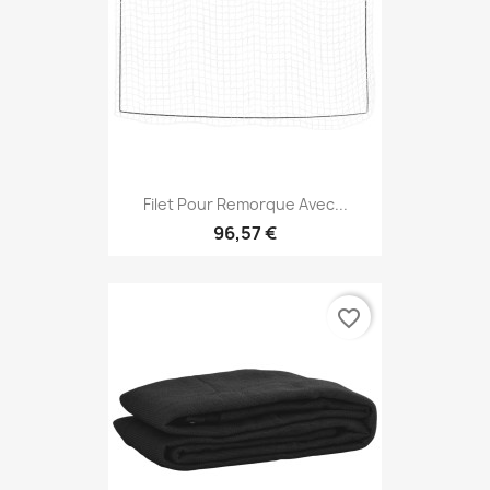
Filet Pour Remorque Avec...
96,57 €
favorite_border