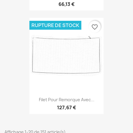
66,13 €
RUPTURE DE STOCK
favorite_border
Filet Pour Remorque Avec...
127,67 €
Affichage 1-20 de 151 article(s)