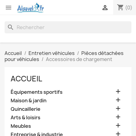
shopping_cart


(0)
search
Accueil
Entretien véhicules
Pièces détachées
pour véhicules
Accessoires de chargement
ACCUEIL

Équipements sportifs

Maison & jardin

Quincaillerie

Arts & loisirs

Meubles

Entreprise & industrie