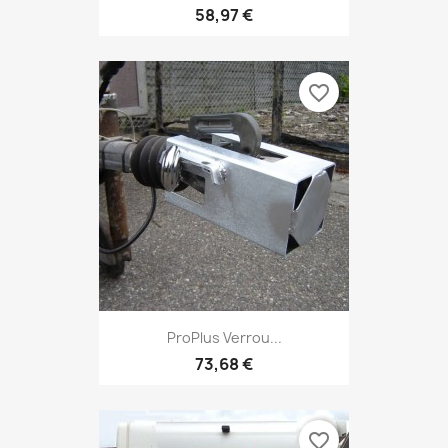
58,97 €
favorite_border
ProPlus Verrou...
73,68 €
favorite_border