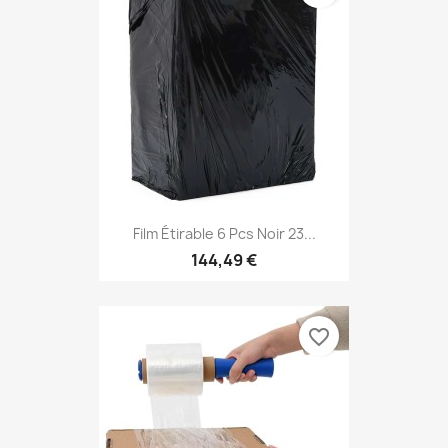
Film Étirable 6 Pcs Noir 23...
144,49 €
favorite_border