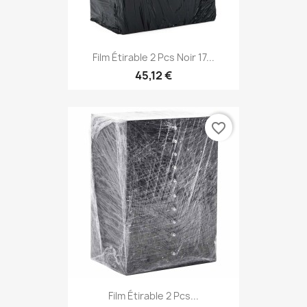
Film Étirable 2 Pcs Noir 17...
45,12 €
favorite_border
Film Étirable 2 Pcs...