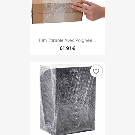
Film Étirable Avec Poignée...
61,91 €
favorite_border