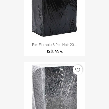
Film Étirable 6 Pcs Noir 20...
120,49 €
favorite_border