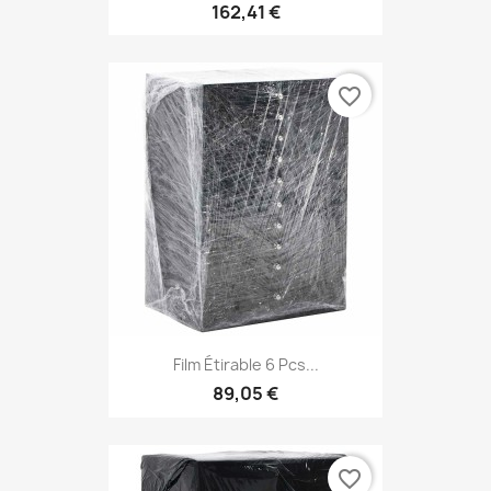
162,41 €
favorite_border
Film Étirable 6 Pcs...
89,05 €
favorite_border