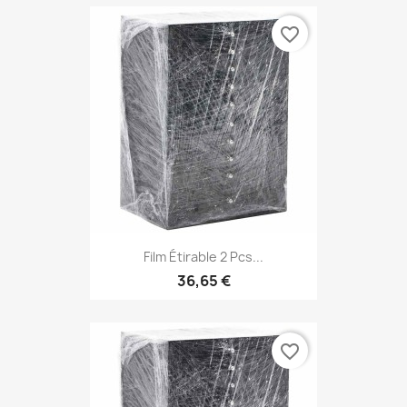
favorite_border
Film Étirable 2 Pcs...
36,65 €
favorite_border