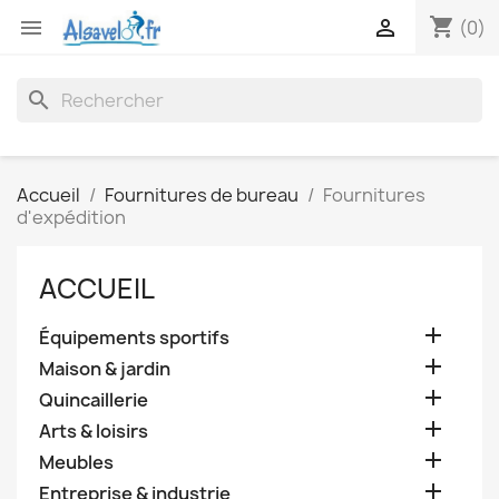
shopping_cart


(0)
search
Accueil
Fournitures de bureau
Fournitures
d'expédition
ACCUEIL

Équipements sportifs

Maison & jardin

Quincaillerie

Arts & loisirs

Meubles

Entreprise & industrie