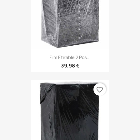
Film Étirable 2 Pcs...
39,98 €
favorite_border