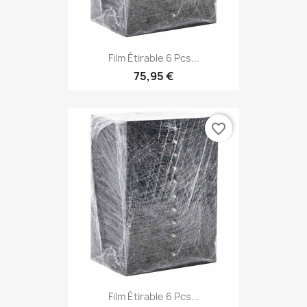
Film Étirable 6 Pcs...
75,95 €
favorite_border
Film Étirable 6 Pcs...