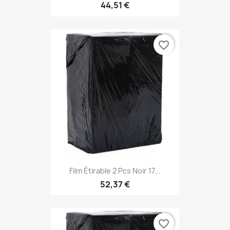
44,51 €
favorite_border
Film Étirable 2 Pcs Noir 17...
52,37 €
favorite_border