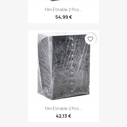
Film Étirable 2 Pcs...
54,99 €
favorite_border
Film Étirable 2 Pcs...
42,13 €