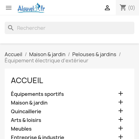
shopping_cart


(0)
search
Accueil
Maison & jardin
Pelouses & jardins
Équipement électrique d'extérieur
ACCUEIL

Équipements sportifs

Maison & jardin

Quincaillerie

Arts & loisirs

Meubles

Entreprise & industrie