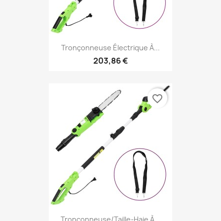
Tronçonneuse Électrique À...
203,86 €
favorite_border
Tronçonneuse/Taille-Haie À...