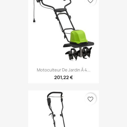
favorite_border
Motoculteur De Jardin À 4...
201,22 €
favorite_border