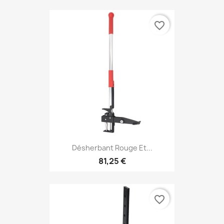
favorite_border
Désherbant Rouge Et...
81,25 €
favorite_border