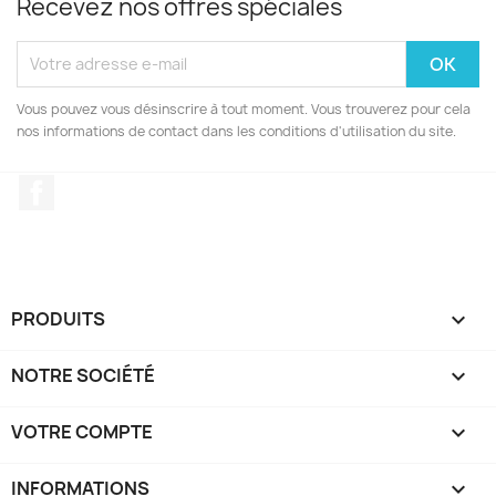
Recevez nos offres spéciales
Vous pouvez vous désinscrire à tout moment. Vous trouverez pour cela
nos informations de contact dans les conditions d'utilisation du site.
Facebook
PRODUITS

NOTRE SOCIÉTÉ

VOTRE COMPTE

INFORMATIONS
keyboard_arrow_down