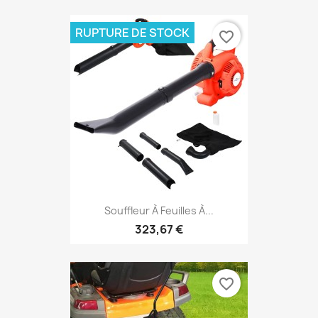
RUPTURE DE STOCK
favorite_border
Souffleur À Feuilles À...
323,67 €
favorite_border