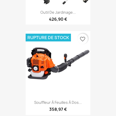
Outil De Jardinage...
426,90 €
RUPTURE DE STOCK
favorite_border
Souffleur À Feuilles À Dos...
358,97 €