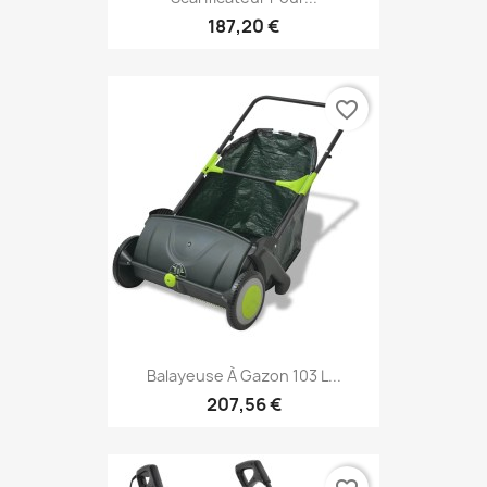
187,20 €
favorite_border
Balayeuse À Gazon 103 L...
207,56 €