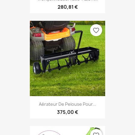
280,81 €
favorite_border
Aérateur De Pelouse Pour...
375,00 €