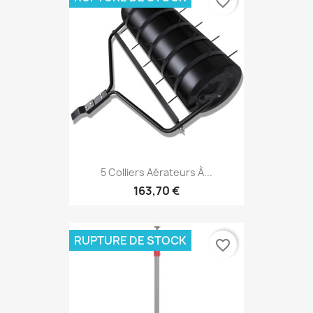
favorite_border
5 Colliers Aérateurs À...
163,70 €
RUPTURE DE STOCK
favorite_border