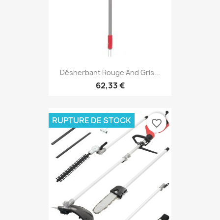
Désherbant Rouge And Gris...
62,33 €
RUPTURE DE STOCK
favorite_border