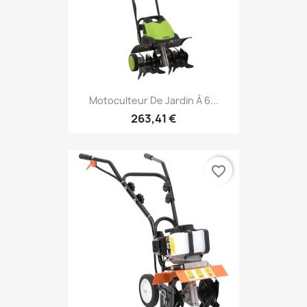
Motoculteur De Jardin À 6...
263,41 €
favorite_border