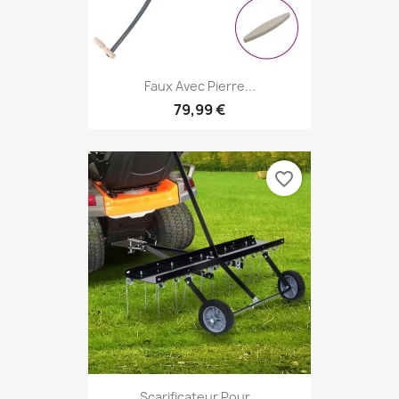
Faux Avec Pierre...
79,99 €
favorite_border
Scarificateur Pour...