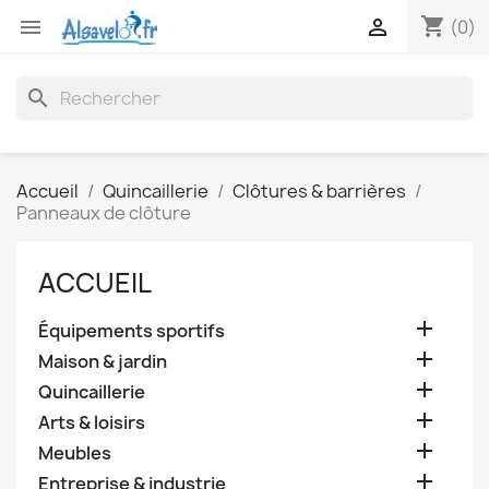
shopping_cart


(0)
search
Accueil
Quincaillerie
Clôtures & barrières
Panneaux de clôture
ACCUEIL

Équipements sportifs

Maison & jardin

Quincaillerie

Arts & loisirs

Meubles

Entreprise & industrie