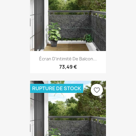
Écran D'intimité De Balcon...
73,49 €
RUPTURE DE STOCK
favorite_border