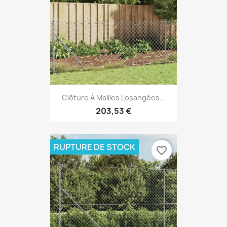
Clôture À Mailles Losangées...
203,53 €
RUPTURE DE STOCK
favorite_border