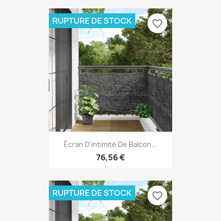
RUPTURE DE STOCK
favorite_border
Écran D'intimité De Balcon...
76,56 €
RUPTURE DE STOCK
favorite_border