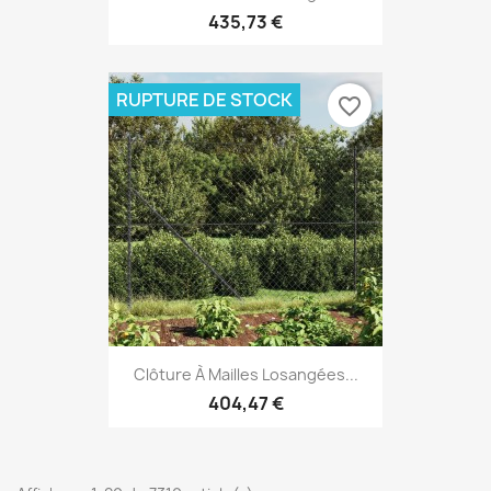
435,73 €
RUPTURE DE STOCK
favorite_border
Clôture À Mailles Losangées...
404,47 €