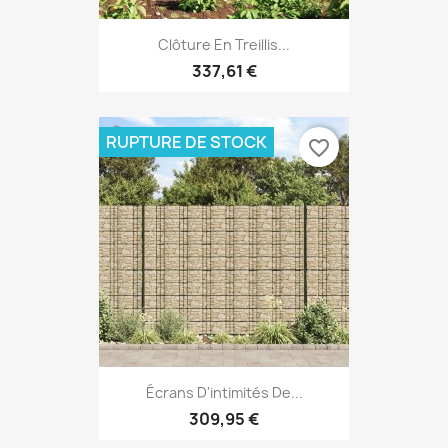
Clôture En Treillis...
337,61 €
RUPTURE DE STOCK
favorite_border
Écrans D'intimités De...
309,95 €