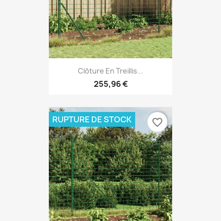
Clôture En Treillis...
255,96 €
RUPTURE DE STOCK
favorite_border