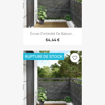
Écran D'intimité De Balcon...
64,44 €
RUPTURE DE STOCK
favorite_border