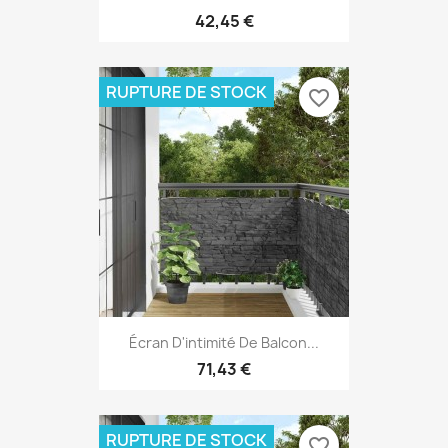
42,45 €
RUPTURE DE STOCK
favorite_border
Écran D'intimité De Balcon...
71,43 €
RUPTURE DE STOCK
favorite_border