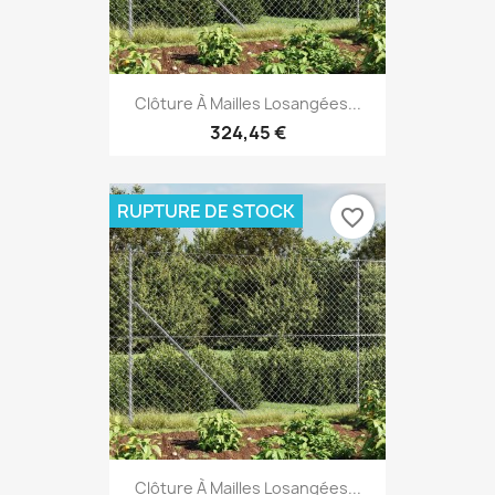
Clôture À Mailles Losangées...
324,45 €
RUPTURE DE STOCK
favorite_border
Clôture À Mailles Losangées...