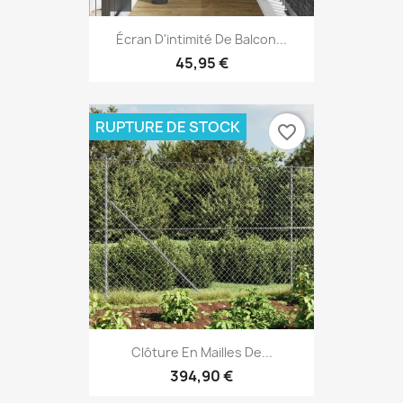
Écran D'intimité De Balcon...
45,95 €
RUPTURE DE STOCK
favorite_border
Clôture En Mailles De...
394,90 €