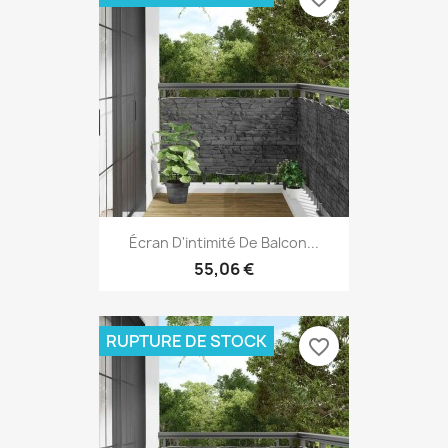
Écran D'intimité De Balcon...
55,06 €
RUPTURE DE STOCK
favorite_border