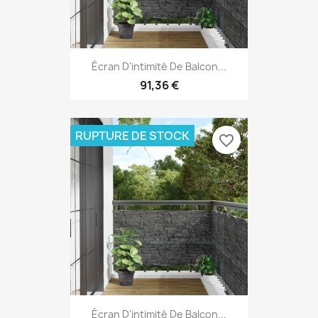
Écran D'intimité De Balcon...
91,36 €
RUPTURE DE STOCK
favorite_border
Écran D'intimité De Balcon...