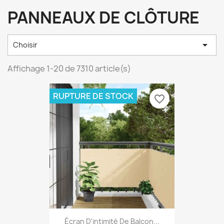
PANNEAUX DE CLÔTURE

Choisir
Affichage 1-20 de 7310 article(s)
RUPTURE DE STOCK
favorite_border
Écran D'intimité De Balcon...