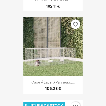
182,11 €
favorite_border
Cage À Lapin 3 Panneaux...
106,28 €
RUPTURE DE STOCK