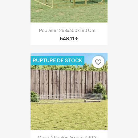
Poulailler 268x300x190 Cm...
648,11 €
RUPTURE DE STOCK
favorite_border
Cage À Poules Argent 430 X...