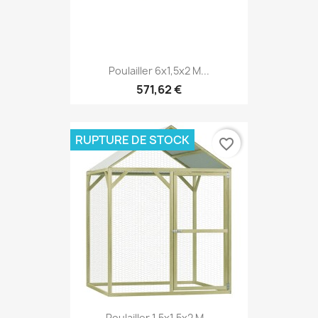
Poulailler 6x1,5x2 M...
571,62 €
RUPTURE DE STOCK
favorite_border
Poulailler 1,5x1,5x2 M...