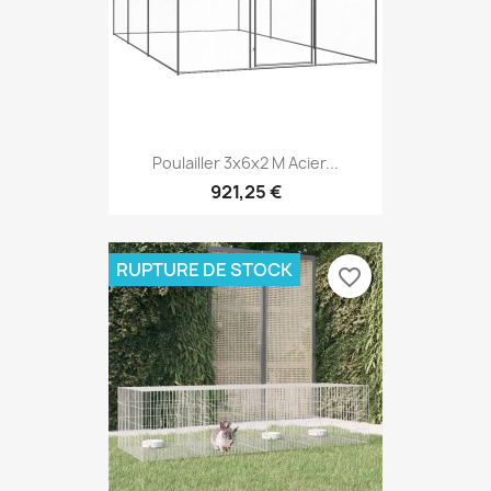
Poulailler 3x6x2 M Acier...
921,25 €
RUPTURE DE STOCK
favorite_border