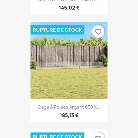
145,02 €
RUPTURE DE STOCK
favorite_border
Cage À Poules Argent 650 X...
185,13 €
RUPTURE DE STOCK