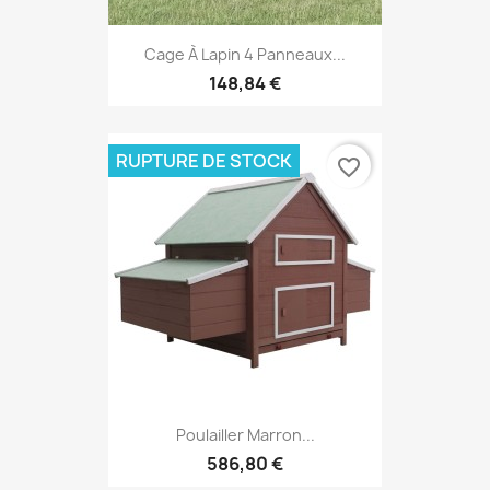
Cage À Lapin 4 Panneaux...
148,84 €
RUPTURE DE STOCK
favorite_border
Poulailler Marron...
586,80 €