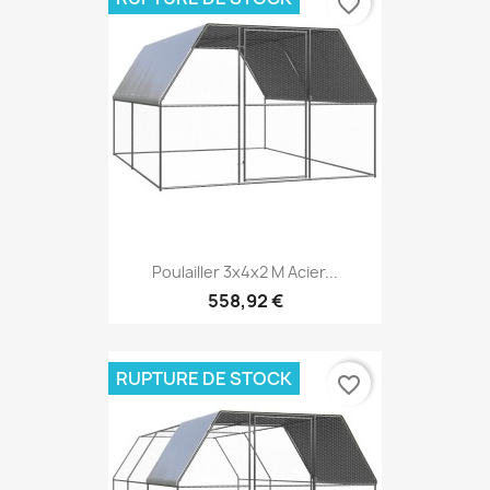
favorite_border
Poulailler 3x4x2 M Acier...
558,92 €
RUPTURE DE STOCK
favorite_border