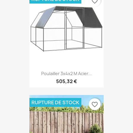
favorite_border
Poulailler 3x4x2 M Acier...
505,32 €
RUPTURE DE STOCK
favorite_border