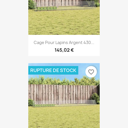
Cage Pour Lapins Argent 430...
145,02 €
RUPTURE DE STOCK
favorite_border