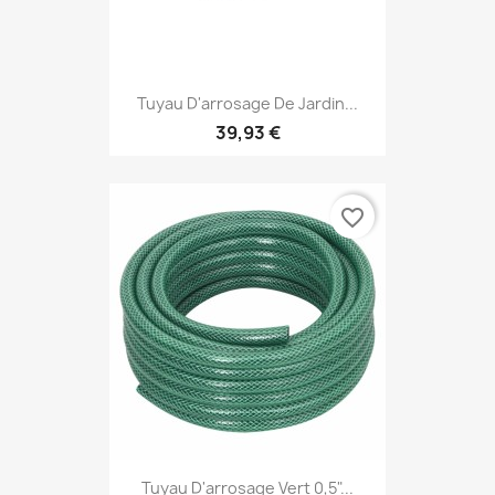
Tuyau D'arrosage De Jardin...
39,93 €
favorite_border
Tuyau D'arrosage Vert 0,5"...