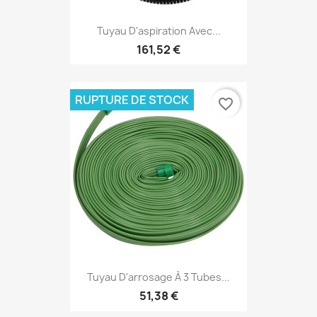
Tuyau D'aspiration Avec...
161,52 €
RUPTURE DE STOCK
favorite_border
Tuyau D'arrosage À 3 Tubes...
51,38 €