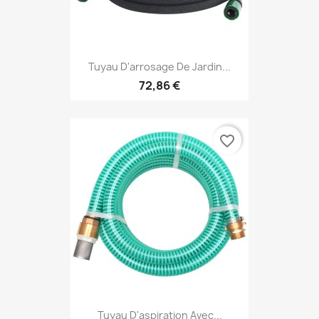
Tuyau D'arrosage De Jardin...
72,86 €
favorite_border
Tuyau D'aspiration Avec...