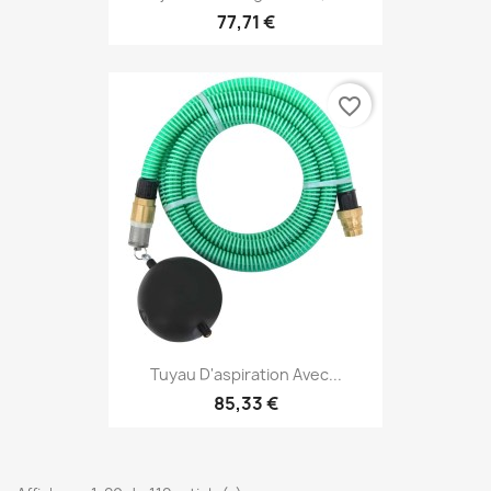
77,71 €
favorite_border
Tuyau D'aspiration Avec...
85,33 €