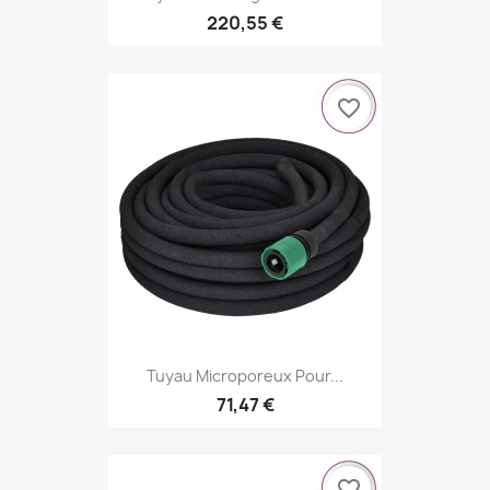
220,55 €
favorite_border
Tuyau Microporeux Pour...
71,47 €
favorite_border