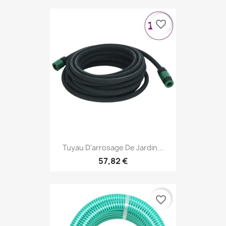
favorite_border
Tuyau D'arrosage De Jardin...
57,82 €
favorite_border