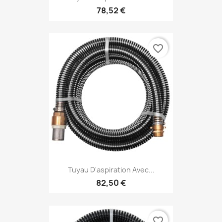
78,52 €
favorite_border
Tuyau D'aspiration Avec...
82,50 €
favorite_border