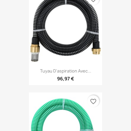
Tuyau D'aspiration Avec...
96,97 €
favorite_border