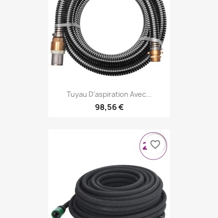
Tuyau D'aspiration Avec...
98,56 €
favorite_border