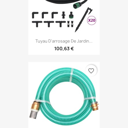
Tuyau D'arrosage De Jardin...
100,63 €
favorite_border