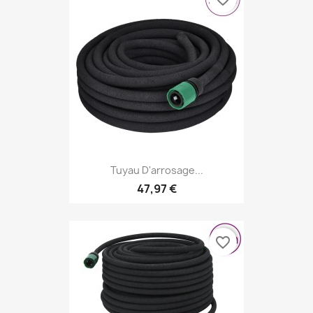
Tuyau D'arrosage...
47,97 €
favorite_border