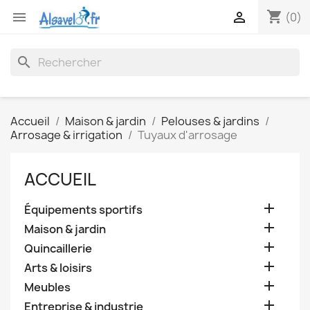
shopping_cart


(0)
search
Accueil
Maison & jardin
Pelouses & jardins
Arrosage & irrigation
Tuyaux d'arrosage
ACCUEIL

Équipements sportifs

Maison & jardin

Quincaillerie

Arts & loisirs

Meubles

Entreprise & industrie