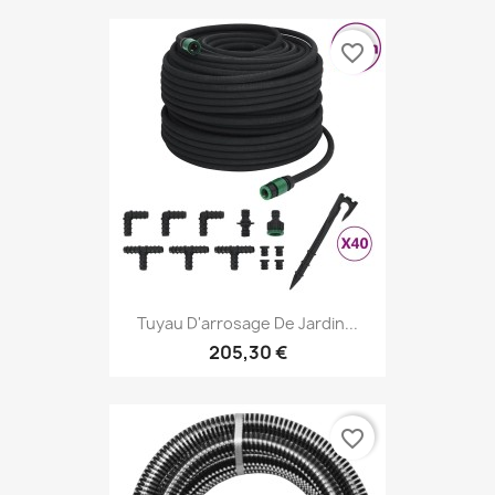
favorite_border
Tuyau D'arrosage De Jardin...
205,30 €
favorite_border