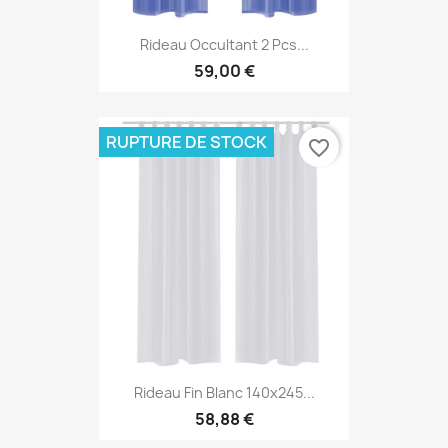
Rideau Occultant 2 Pcs...
59,00 €
RUPTURE DE STOCK
favorite_border
Rideau Fin Blanc 140x245...
58,88 €