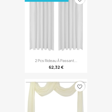
2 Pcs Rideau À Passant...
62,32 €
favorite_border