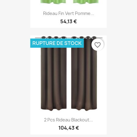
Rideau Fin Vert Pomme...
54,13 €
RUPTURE DE STOCK
favorite_border
2 Pcs Rideau Blackout...
104,43 €