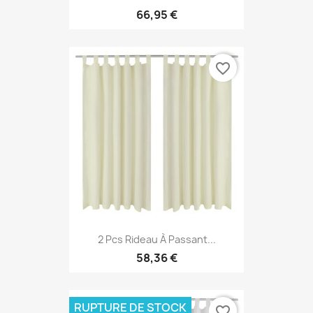
66,95 €
favorite_border
2 Pcs Rideau À Passant...
58,36 €
RUPTURE DE STOCK
favorite_border