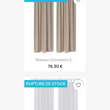
Rideaux Occultants À...
76,30 €
RUPTURE DE STOCK
favorite_border