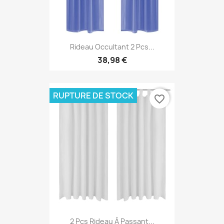
Rideau Occultant 2 Pcs...
38,98 €
RUPTURE DE STOCK
favorite_border
2 Pcs Rideau À Passant...