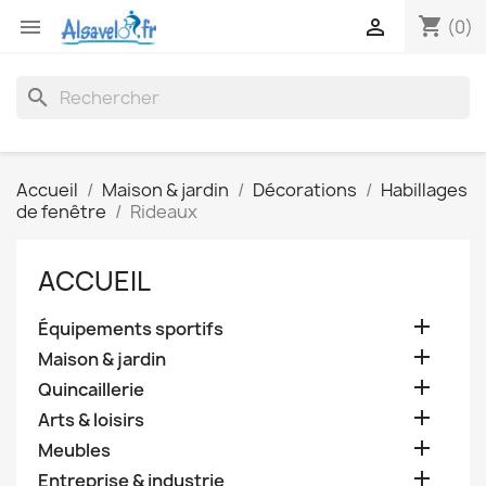
shopping_cart


(0)
search
Accueil
Maison & jardin
Décorations
Habillages
de fenêtre
Rideaux
ACCUEIL

Équipements sportifs

Maison & jardin

Quincaillerie

Arts & loisirs

Meubles

Entreprise & industrie