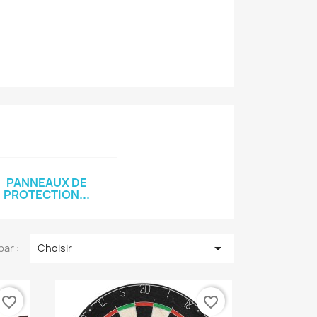
PANNEAUX DE
PROTECTION...

par :
Choisir
favorite_border
favorite_border