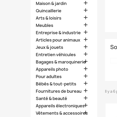

Maison & jardin

Quincaillerie

Arts & loisirs

Meubles

Entreprise & industrie

Articles pour animaux
So

Jeux & jouets

Entretien véhicules

Bagages & maroquinerie

Appareils photo

Pour adultes

Bébés & tout-petits

Fournitures de bureau
Il y a 

Santé & beauté

Appareils électroniques

Vêtements & accessoires