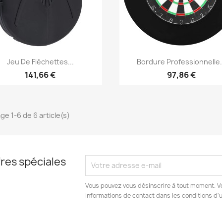
Aperçu rapide
Aperçu rapide


Jeu De Fléchettes...
Bordure Professionnelle.
141,66 €
97,86 €
ge 1-6 de 6 article(s)
res spéciales
Vous pouvez vous désinscrire à tout moment. V
informations de contact dans les conditions d'ut