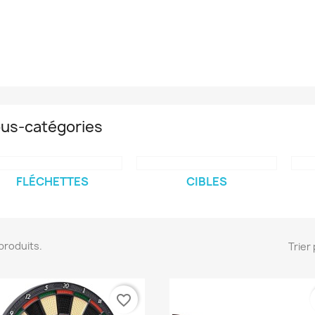
us-catégories
FLÉCHETTES
CIBLES
6 produits.
Trier 
favorite_border