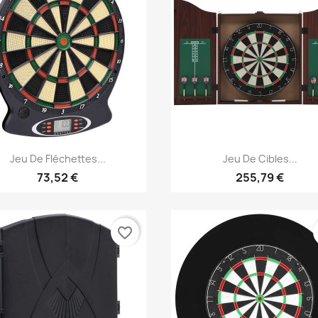
Aperçu rapide
Aperçu rapide


Jeu De Fléchettes...
Jeu De Cibles...
73,52 €
255,79 €
favorite_border