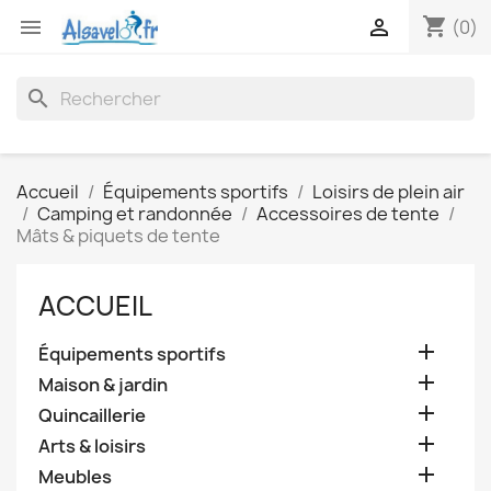
shopping_cart


(0)
search
Accueil
Équipements sportifs
Loisirs de plein air
Camping et randonnée
Accessoires de tente
Mâts & piquets de tente
ACCUEIL

Équipements sportifs

Maison & jardin

Quincaillerie

Arts & loisirs

Meubles