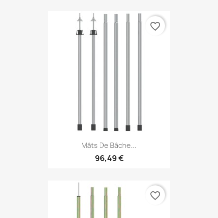
favorite_border
Mâts De Bâche...
96,49 €
favorite_border