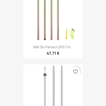
Mât De Parasol 200 Cm...
47,71 €
favorite_border