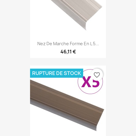
Nez De Marche Forme En L 5...
46,11 €
RUPTURE DE STOCK
favorite_border