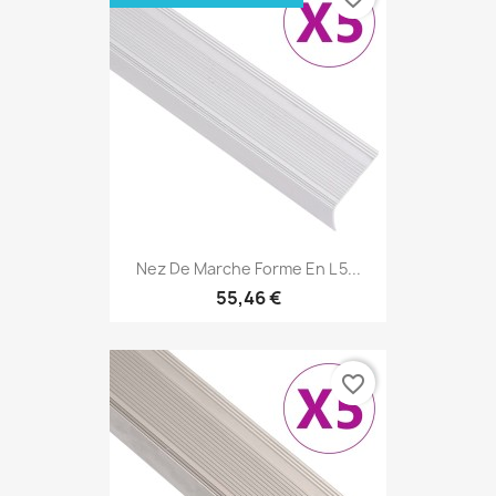
Nez De Marche Forme En L 5...
55,46 €
favorite_border