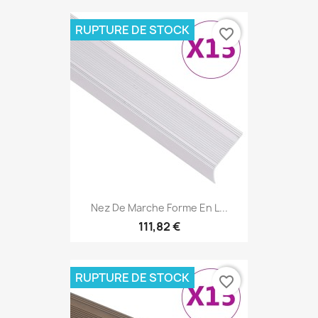
RUPTURE DE STOCK
favorite_border
Nez De Marche Forme En L...
111,82 €
RUPTURE DE STOCK
favorite_border