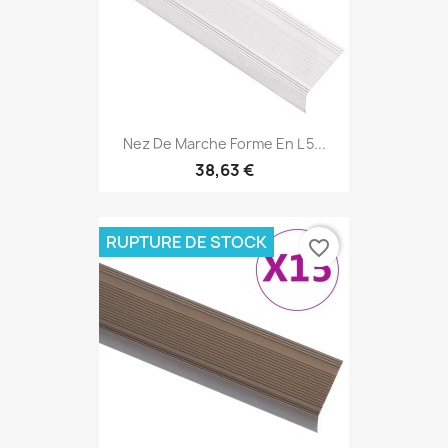
Nez De Marche Forme En L 5...
38,63 €
RUPTURE DE STOCK
favorite_border