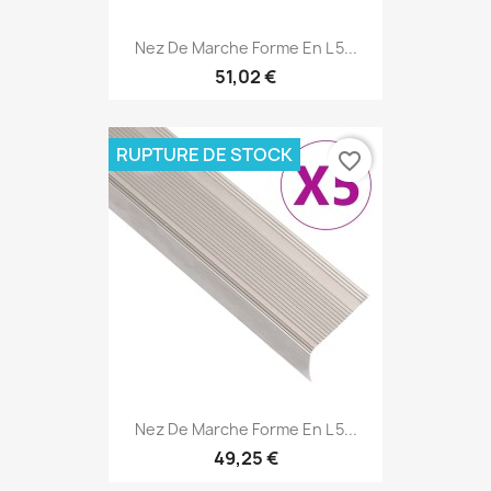
Nez De Marche Forme En L 5...
51,02 €
RUPTURE DE STOCK
favorite_border
Nez De Marche Forme En L 5...
49,25 €