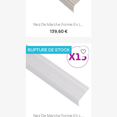
Nez De Marche Forme En L...
139,60 €
RUPTURE DE STOCK
favorite_border
Nez De Marche Forme En L...