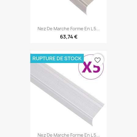
Nez De Marche Forme En L 5...
63,74 €
RUPTURE DE STOCK
favorite_border
Nez De Marche Forme En L 5...