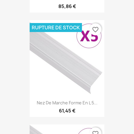
85,86 €
RUPTURE DE STOCK
favorite_border
Nez De Marche Forme En L 5...
61,45 €
favorite_border