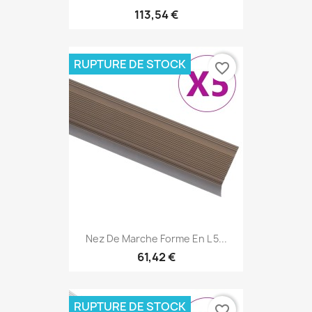
113,54 €
RUPTURE DE STOCK
favorite_border
Nez De Marche Forme En L 5...
61,42 €
RUPTURE DE STOCK
favorite_border