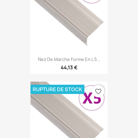
Nez De Marche Forme En L 5...
44,13 €
RUPTURE DE STOCK
favorite_border