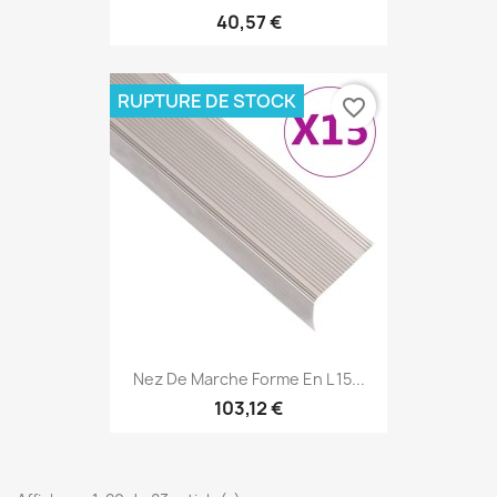
40,57 €
RUPTURE DE STOCK
favorite_border
Nez De Marche Forme En L 15...
103,12 €