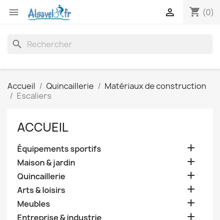
shopping_cart


(0)
search
Accueil
Quincaillerie
Matériaux de construction
Escaliers
ACCUEIL

Équipements sportifs

Maison & jardin

Quincaillerie

Arts & loisirs

Meubles

Entreprise & industrie