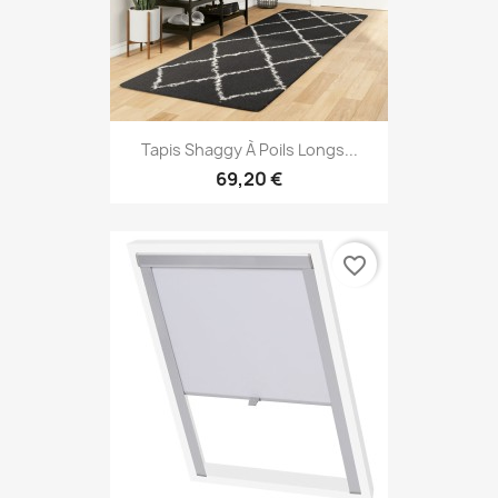
Tapis Shaggy À Poils Longs...
69,20 €
favorite_border