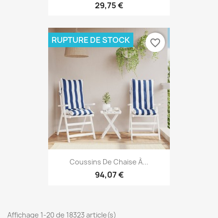
29,75 €
RUPTURE DE STOCK
favorite_border
Coussins De Chaise À...
94,07 €
Affichage 1-20 de 18323 article(s)