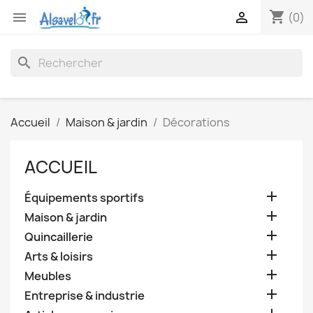
shopping_cart


(0)
search
Accueil
Maison & jardin
Décorations
ACCUEIL

Équipements sportifs

Maison & jardin

Quincaillerie

Arts & loisirs

Meubles

Entreprise & industrie