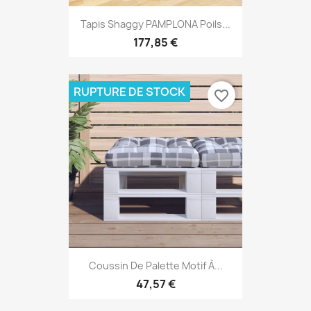
Tapis Shaggy PAMPLONA Poils...
177,85 €
RUPTURE DE STOCK
favorite_border
Coussin De Palette Motif À...
47,57 €