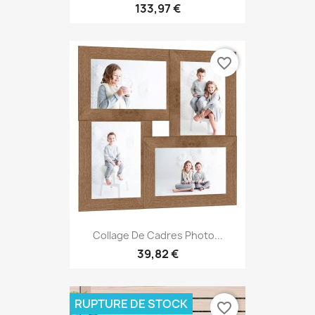
133,97 €
favorite_border
Collage De Cadres Photo...
39,82 €
RUPTURE DE STOCK
favorite_border