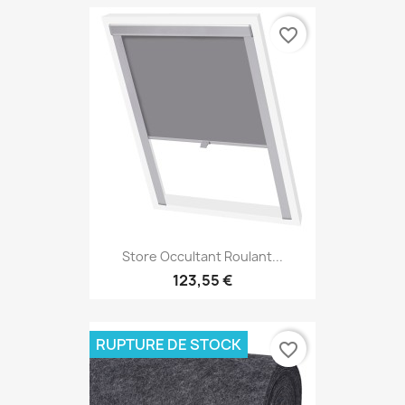
favorite_border
Store Occultant Roulant...
123,55 €
RUPTURE DE STOCK
favorite_border