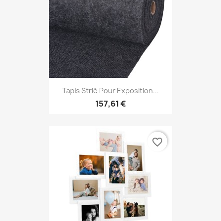
Tapis Strié Pour Exposition...
157,61 €
favorite_border