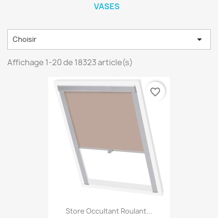
VASES

Choisir
Affichage 1-20 de 18323 article(s)
favorite_border
Store Occultant Roulant...