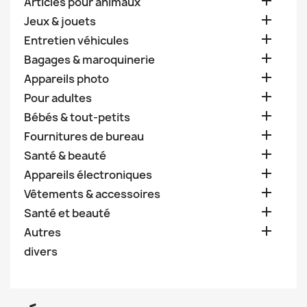

Articles pour animaux

Jeux & jouets

Entretien véhicules

Bagages & maroquinerie

Appareils photo

Pour adultes

Bébés & tout-petits

Fournitures de bureau

Santé & beauté

Appareils électroniques

Vêtements & accessoires

Santé et beauté

Autres
divers