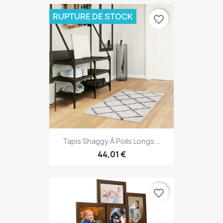
RUPTURE DE STOCK
favorite_border
Tapis Shaggy À Poils Longs...
44,01 €
favorite_border