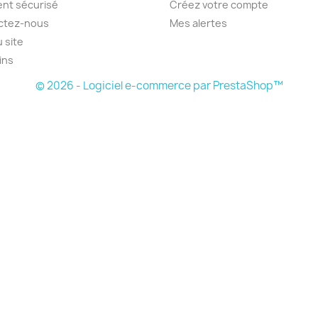
nt sécurisé
Créez votre compte
ctez-nous
Mes alertes
u site
ins
© 2026 - Logiciel e-commerce par PrestaShop™