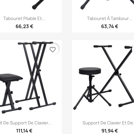
Aperçu rapide
Aperçu rapide


Tabouret Pliable Et...
Tabouret À Tambour...
66,23 €
63,74 €
favorite_border
Aperçu rapide
Aperçu rapide


it De Support De Clavier...
Support De Clavier Et De.
111,14 €
91,94 €