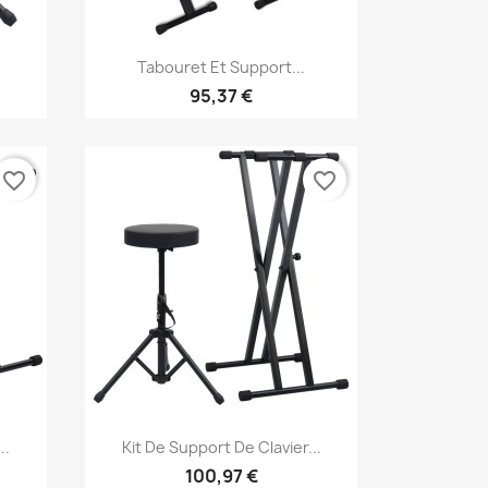
Aperçu rapide

Tabouret Et Support...
95,37 €
favorite_border
favorite_border
Aperçu rapide

..
Kit De Support De Clavier...
100,97 €