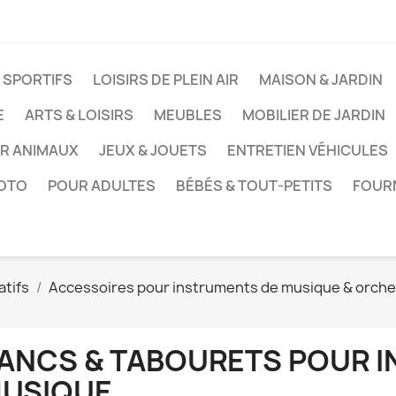
 SPORTIFS
LOISIRS DE PLEIN AIR
MAISON & JARDIN
E
ARTS & LOISIRS
MEUBLES
MOBILIER DE JARDIN
UR ANIMAUX
JEUX & JOUETS
ENTRETIEN VÉHICULES
HOTO
POUR ADULTES
BÉBÉS & TOUT-PETITS
FOUR
atifs
Accessoires pour instruments de musique & orch
ANCS & TABOURETS POUR 
USIQUE