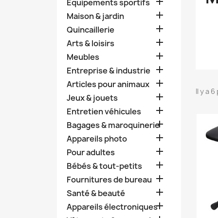

Équipements sportifs

Maison & jardin

Quincaillerie

Arts & loisirs

Meubles

Entreprise & industrie

Articles pour animaux
Il y a 

Jeux & jouets

Entretien véhicules

Bagages & maroquinerie

Appareils photo

Pour adultes

Bébés & tout-petits

Fournitures de bureau

Santé & beauté

Appareils électroniques