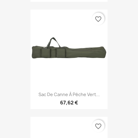
favorite_border
Sac De Canne À Pêche Vert...
67,62 €
favorite_border