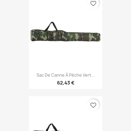
favorite_border
Sac De Canne À Pêche Vert...
62,43 €
favorite_border