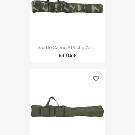
Sac De Canne À Pêche Vert...
63,04 €
favorite_border