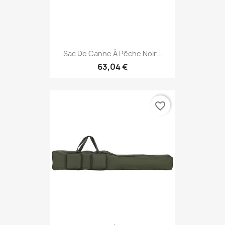
Sac De Canne À Pêche Noir...
63,04 €
favorite_border