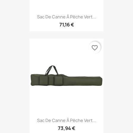
Sac De Canne À Pêche Vert...
71,16 €
favorite_border
Sac De Canne À Pêche Vert...
73,94 €