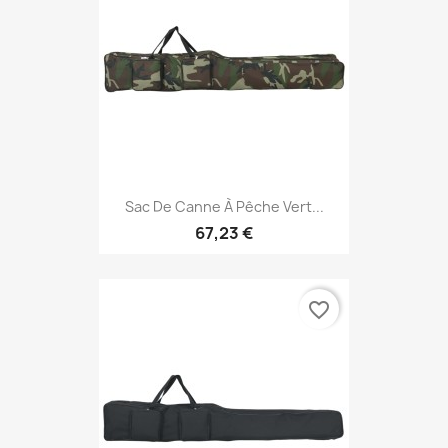
Sac De Canne À Pêche Vert...
67,23 €
favorite_border