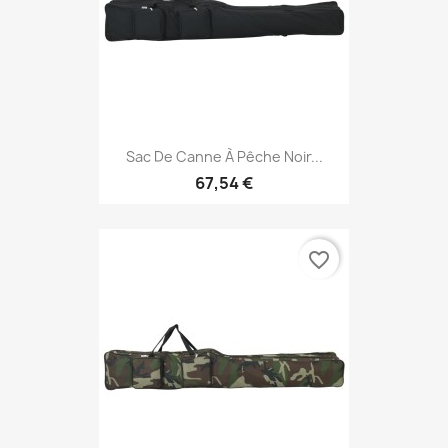
Sac De Canne À Pêche Noir...
67,54 €
favorite_border