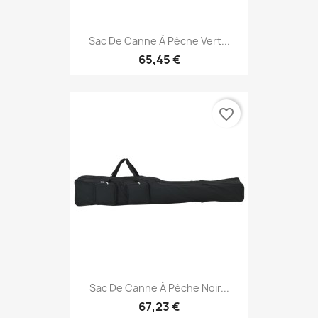
Sac De Canne À Pêche Vert...
65,45 €
favorite_border
Sac De Canne À Pêche Noir...
67,23 €