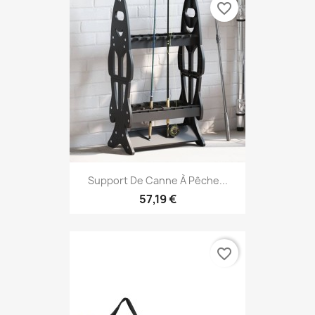
favorite_border
Support De Canne À Pêche...
57,19 €
favorite_border