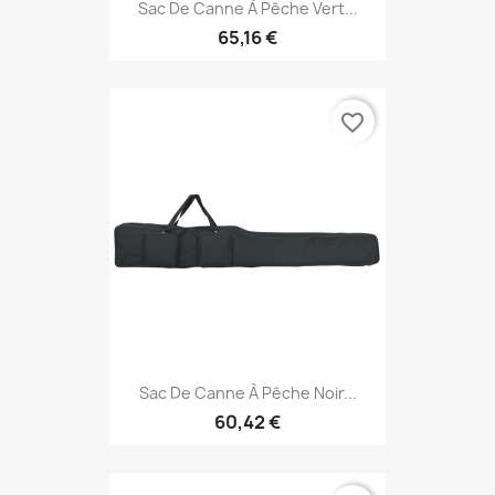
Sac De Canne À Pêche Vert...
65,16 €
favorite_border
Sac De Canne À Pêche Noir...
60,42 €