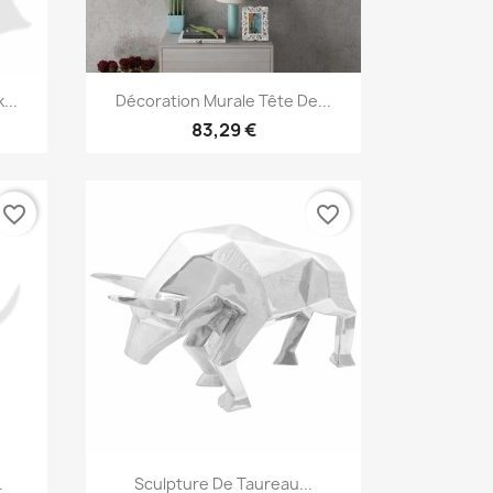
Aperçu rapide

...
Décoration Murale Tête De...
83,29 €
favorite_border
favorite_border
Aperçu rapide

.
Sculpture De Taureau...