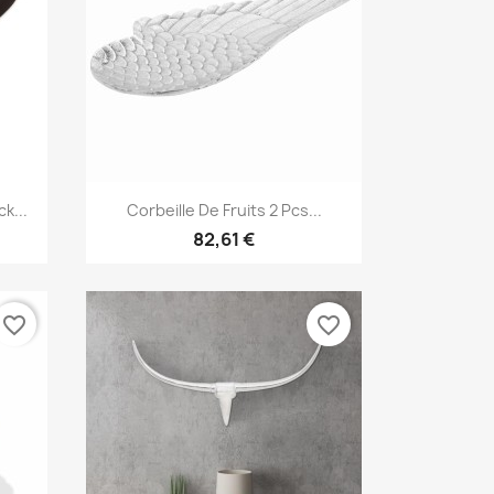
Aperçu rapide

k...
Corbeille De Fruits 2 Pcs...
82,61 €
favorite_border
favorite_border