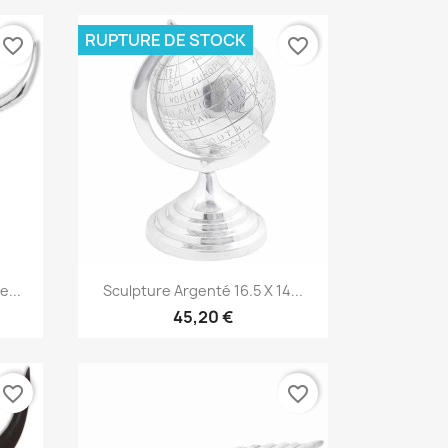
RUPTURE DE STOCK
favorite_border
favorite_border
Aperçu rapide

e...
Sculpture Argenté 16.5 X 14...
45,20 €
favorite_border
favorite_border