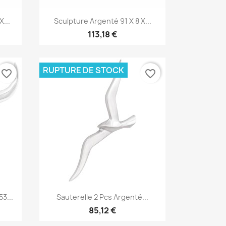
Aperçu rapide

X...
Sculpture Argenté 91 X 8 X...
113,18 €
RUPTURE DE STOCK
favorite_border
favorite_border
Aperçu rapide

3...
Sauterelle 2 Pcs Argenté...
85,12 €