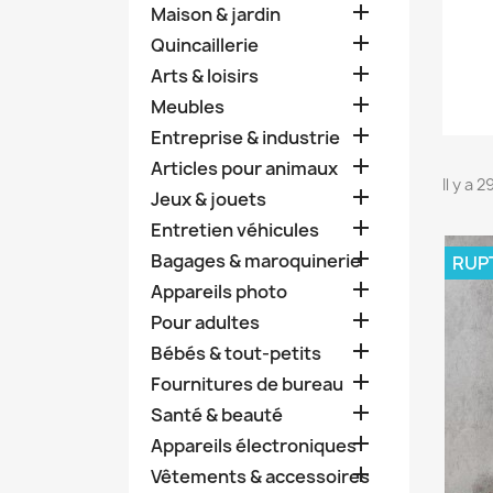

Maison & jardin

Quincaillerie

Arts & loisirs

Meubles

Entreprise & industrie

Articles pour animaux
Il y a 

Jeux & jouets

Entretien véhicules

Bagages & maroquinerie
RUP

Appareils photo

Pour adultes

Bébés & tout-petits

Fournitures de bureau

Santé & beauté

Appareils électroniques

Vêtements & accessoires