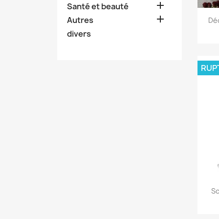

Santé et beauté

Autres
Déc
divers
RUP
Sc