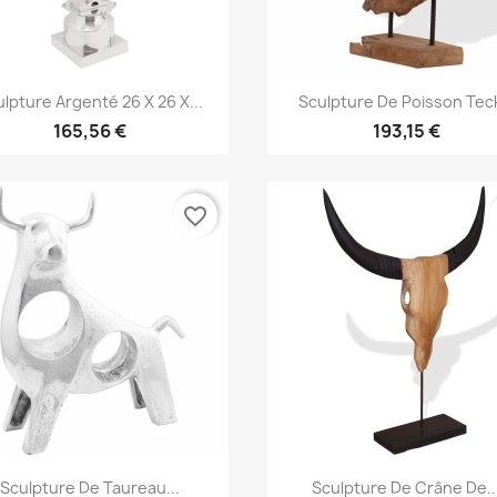
Aperçu rapide
Aperçu rapide


lpture Argenté 26 X 26 X...
Sculpture De Poisson Teck
165,56 €
193,15 €
favorite_border
Aperçu rapide
Aperçu rapide


Sculpture De Taureau...
Sculpture De Crâne De..