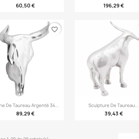
60,50 €
196,29 €
favorite_border
Aperçu rapide
Aperçu rapide


ne De Taureau Argenté 34...
Sculpture De Taureau...
89,29 €
39,43 €