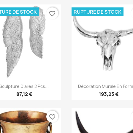
TURE DE STOCK
RUPTURE DE STOCK
favorite_border
Aperçu rapide
Aperçu rapide


Sculpture D'ailes 2 Pcs...
Décoration Murale En Form
87,12 €
193,23 €
favorite_border