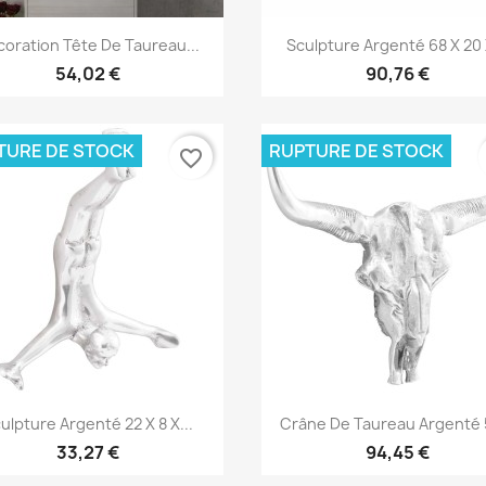
Aperçu rapide
Aperçu rapide


oration Tête De Taureau...
Sculpture Argenté 68 X 20 
54,02 €
90,76 €
TURE DE STOCK
RUPTURE DE STOCK
favorite_border
Aperçu rapide
Aperçu rapide


ulpture Argenté 22 X 8 X...
Crâne De Taureau Argenté 5
33,27 €
94,45 €