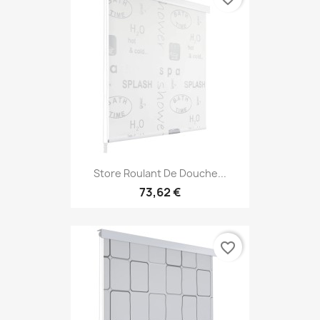
Store Roulant De Douche...
73,62 €
favorite_border