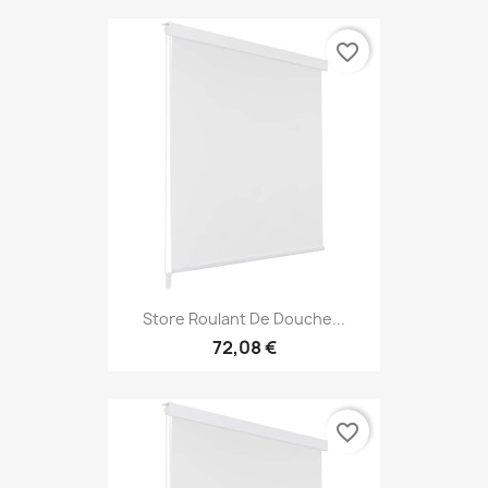
favorite_border
Store Roulant De Douche...
72,08 €
favorite_border