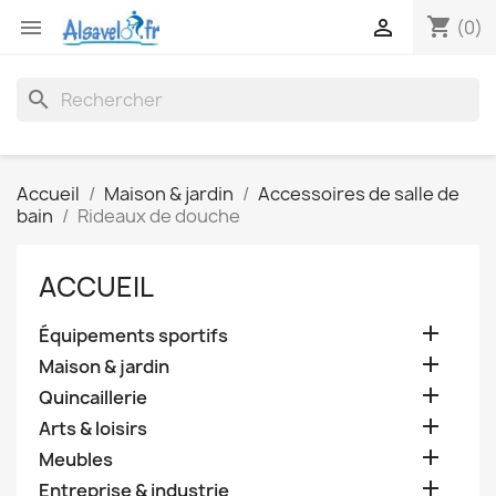
shopping_cart


(0)
search
Accueil
Maison & jardin
Accessoires de salle de
bain
Rideaux de douche
ACCUEIL

Équipements sportifs

Maison & jardin

Quincaillerie

Arts & loisirs

Meubles

Entreprise & industrie