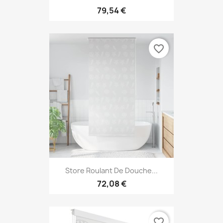
79,54 €
favorite_border
Store Roulant De Douche...
72,08 €
favorite_border