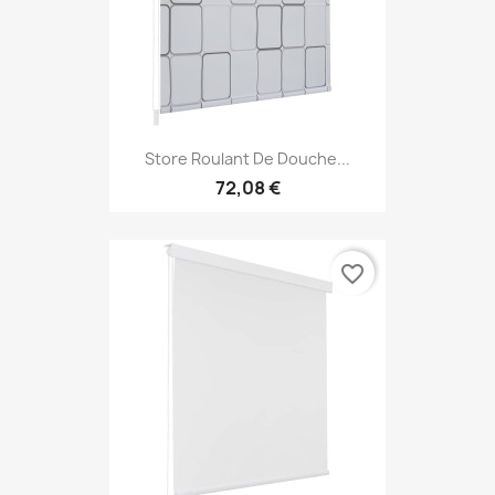
Store Roulant De Douche...
72,08 €
favorite_border