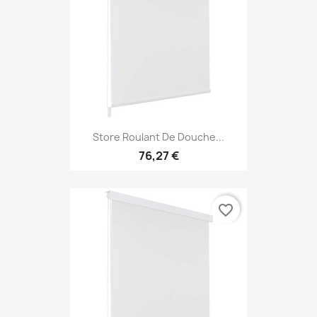
Store Roulant De Douche...
76,27 €
favorite_border