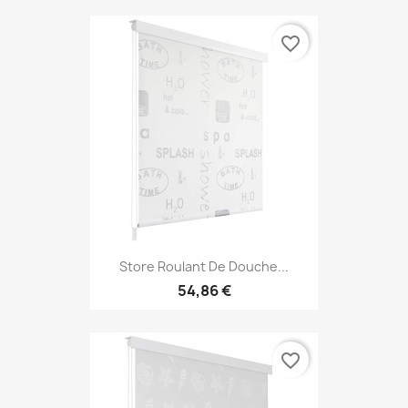
favorite_border
Store Roulant De Douche...
54,86 €
favorite_border