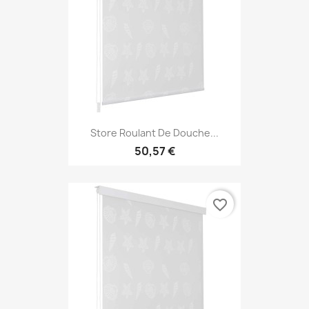
Store Roulant De Douche...
50,57 €
favorite_border