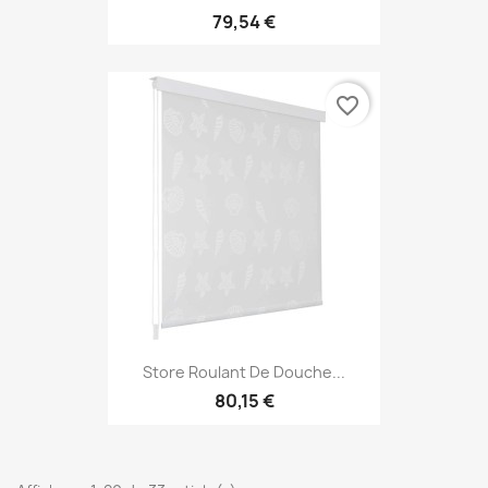
79,54 €
favorite_border
Store Roulant De Douche...
80,15 €