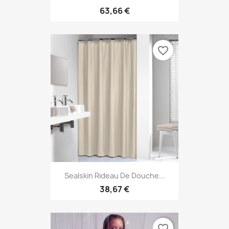
63,66 €
favorite_border
Sealskin Rideau De Douche...
38,67 €
favorite_border