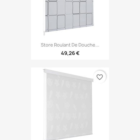
Store Roulant De Douche...
49,26 €
favorite_border