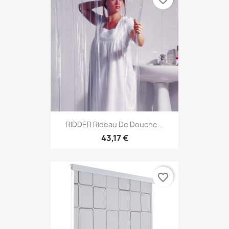
RIDDER Rideau De Douche...
43,17 €
favorite_border