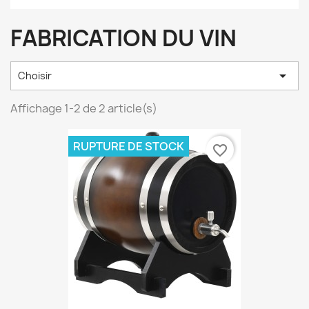
FABRICATION DU VIN

Choisir
Affichage 1-2 de 2 article(s)
RUPTURE DE STOCK
favorite_border