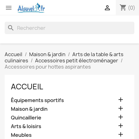
shopping_cart


(0)
search
Accueil
Maison & jardin
Arts de la table & arts
culinaires
Accessoires petit électroménager
Accessoires pour hottes aspirantes
ACCUEIL

Équipements sportifs

Maison & jardin

Quincaillerie

Arts & loisirs

Meubles