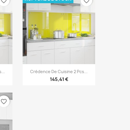
favorite_border
favorite_border
Aperçu rapide

...
Crédence De Cuisine 2 Pcs...
145,41 €
favorite_border