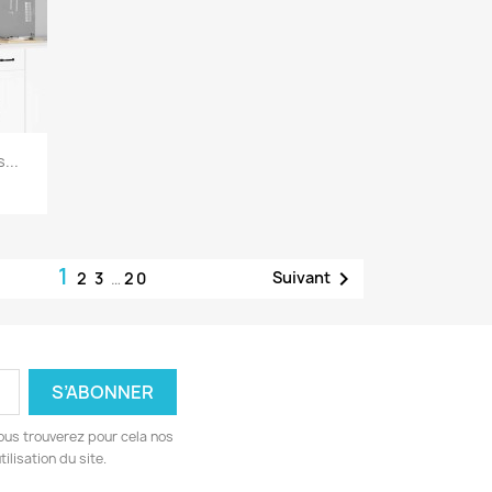
...
1

Suivant
2
3
…
20
ous trouverez pour cela nos
ilisation du site.