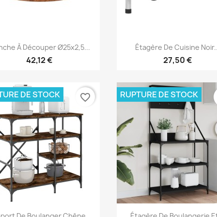
Aperçu rapide
Aperçu rapide


nche À Découper Ø25x2,5...
Étagère De Cuisine Noir..
42,12 €
27,50 €
TURE DE STOCK
RUPTURE DE STOCK
favorite_border
Aperçu rapide
Aperçu rapide


port De Boulanger Chêne...
Étagère De Boulangerie Et