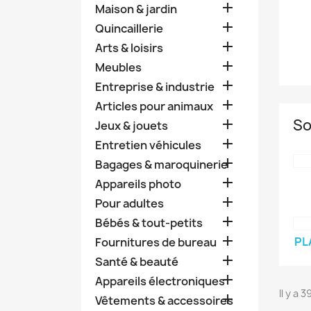

Maison & jardin

Quincaillerie

Arts & loisirs

Meubles

Entreprise & industrie

Articles pour animaux
So

Jeux & jouets

Entretien véhicules

Bagages & maroquinerie

Appareils photo

Pour adultes

Bébés & tout-petits

PL
Fournitures de bureau

Santé & beauté

Appareils électroniques
Il y a 

Vêtements & accessoires