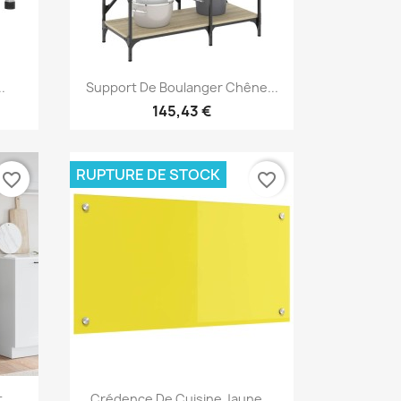
Aperçu rapide

.
Support De Boulanger Chêne...
145,43 €
RUPTURE DE STOCK
favorite_border
favorite_border
Aperçu rapide

...
Crédence De Cuisine Jaune...