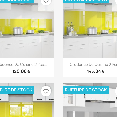
favorite_border
Aperçu rapide
Aperçu rapide


édence De Cuisine 2 Pcs...
Crédence De Cuisine 2 Pcs
120,00 €
145,04 €
TURE DE STOCK
RUPTURE DE STOCK
favorite_border