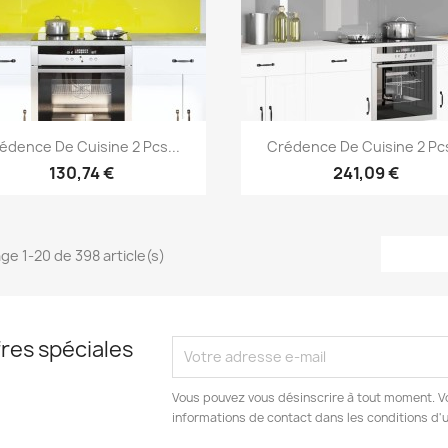
Aperçu rapide
Aperçu rapide


édence De Cuisine 2 Pcs...
Crédence De Cuisine 2 Pcs
130,74 €
241,09 €
age 1-20 de 398 article(s)
res spéciales
Vous pouvez vous désinscrire à tout moment. V
informations de contact dans les conditions d'ut