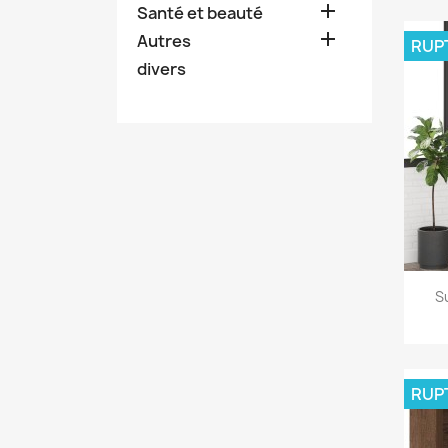

Santé et beauté

Autres
RUP
divers
S
RUP