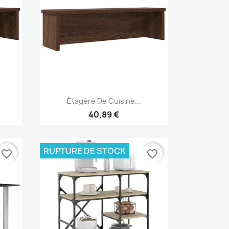
Aperçu rapide

Étagère De Cuisine...
40,89 €
RUPTURE DE STOCK
favorite_border
favorite_border