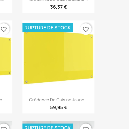
36,37 €
RUPTURE DE STOCK
favorite_border
favorite_border
Aperçu rapide

...
Crédence De Cuisine Jaune...
59,95 €
RUPTURE DE STOCK