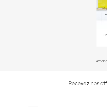
Cr
Affich
Recevez nos off