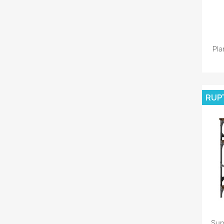
Pla
RUP
Sup