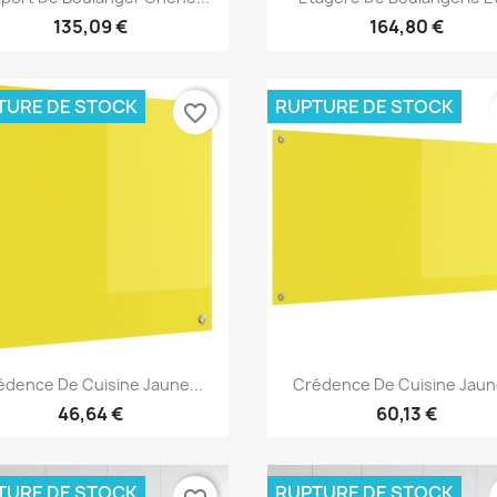
135,09 €
164,80 €
TURE DE STOCK
RUPTURE DE STOCK
favorite_border
Aperçu rapide
Aperçu rapide


édence De Cuisine Jaune...
Crédence De Cuisine Jaune
46,64 €
60,13 €
TURE DE STOCK
RUPTURE DE STOCK