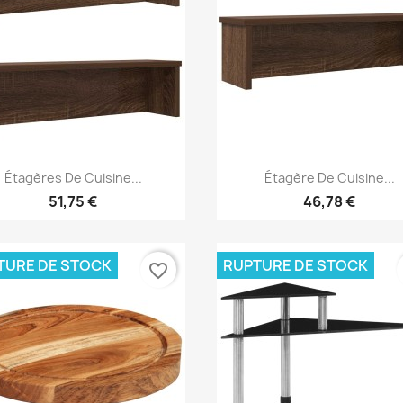
Aperçu rapide
Aperçu rapide


Étagères De Cuisine...
Étagère De Cuisine...
51,75 €
46,78 €
TURE DE STOCK
RUPTURE DE STOCK
favorite_border