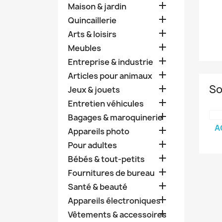

Maison & jardin

Quincaillerie

Arts & loisirs

Meubles

Entreprise & industrie

Articles pour animaux
So

Jeux & jouets

Entretien véhicules

Bagages & maroquinerie
A

Appareils photo

Pour adultes

Bébés & tout-petits

Fournitures de bureau

Santé & beauté

Appareils électroniques

Vêtements & accessoires