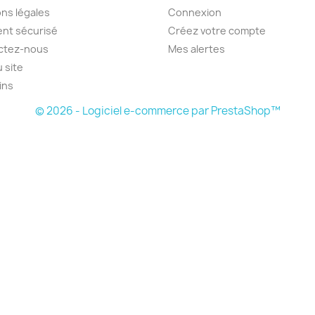
ns légales
Connexion
nt sécurisé
Créez votre compte
ctez-nous
Mes alertes
u site
ins
© 2026 - Logiciel e-commerce par PrestaShop™