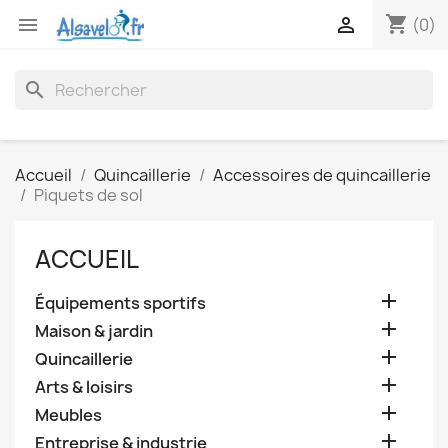
shopping_cart


(0)
search
Accueil
Quincaillerie
Accessoires de quincaillerie
Piquets de sol
ACCUEIL

Équipements sportifs

Maison & jardin

Quincaillerie

Arts & loisirs

Meubles

Entreprise & industrie