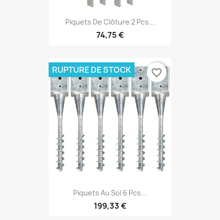
Piquets De Clôture 2 Pcs...
74,75 €
RUPTURE DE STOCK
favorite_border
Piquets Au Sol 6 Pcs...
199,33 €