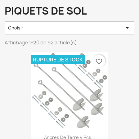
PIQUETS DE SOL

Choisir
Affichage 1-20 de 92 article(s)
RUPTURE DE STOCK
favorite_border
Ancres De Terre 4 Pcs...