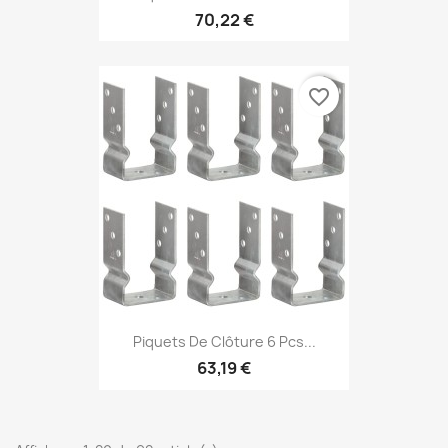
70,22 €
favorite_border
Piquets De Clôture 6 Pcs...
63,19 €