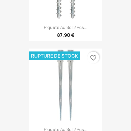
Piquets Au Sol 2 Pcs...
87,90 €
RUPTURE DE STOCK
favorite_border
Piquets Au Sol 2 Pcs...