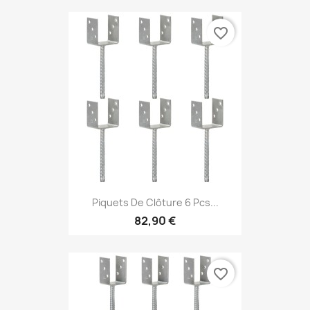
favorite_border
Piquets De Clôture 6 Pcs...
82,90 €
favorite_border