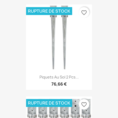
RUPTURE DE STOCK
favorite_border
Piquets Au Sol 2 Pcs...
76,66 €
RUPTURE DE STOCK
favorite_border