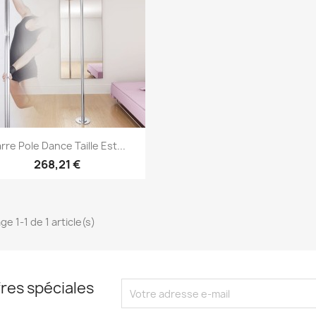
Aperçu rapide

rre Pole Dance Taille Est...
268,21 €
ge 1-1 de 1 article(s)
res spéciales