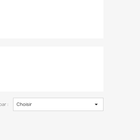

par :
Choisir