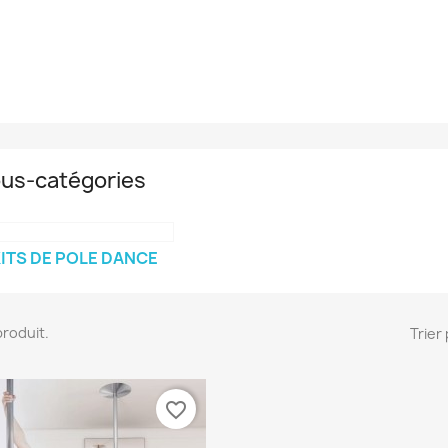
us-catégories
ITS DE POLE DANCE
 produit.
Trier 
favorite_border