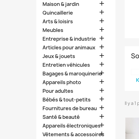

Maison & jardin

Quincaillerie

Arts & loisirs

Meubles

Entreprise & industrie

Articles pour animaux
So

Jeux & jouets

Entretien véhicules

Bagages & maroquinerie
K

Appareils photo

Pour adultes

Bébés & tout-petits
Il y a 1

Fournitures de bureau

Santé & beauté

Appareils électroniques

Vêtements & accessoires