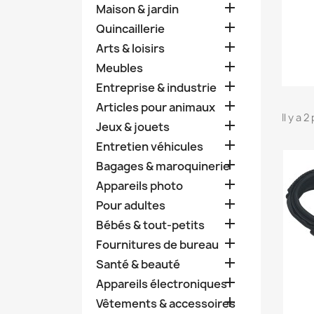

Maison & jardin

Quincaillerie

Arts & loisirs

Meubles

Entreprise & industrie

Articles pour animaux
Il y a 

Jeux & jouets

Entretien véhicules

Bagages & maroquinerie

Appareils photo

Pour adultes

Bébés & tout-petits

Fournitures de bureau

Santé & beauté

Appareils électroniques

Vêtements & accessoires