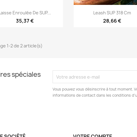
Aperçu rapide
Aperçu rapide


Laisse Enroulée De SUP...
Leash SUP 318 Cm
35,37 €
28,66 €
ge 1-2 de 2 article(s)
res spéciales
Vous pouvez vous désinscrire à tout moment. V
informations de contact dans les conditions d'ut
E SOCIÉTÉ
VOTRE COMPTE