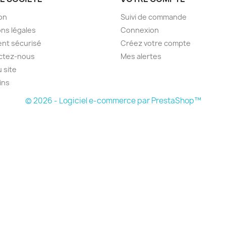
son
Suivi de commande
ns légales
Connexion
nt sécurisé
Créez votre compte
ctez-nous
Mes alertes
u site
ins
© 2026 - Logiciel e-commerce par PrestaShop™