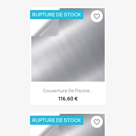
RUPTURE DE STOCK
favorite_border
Couverture De Piscine...
116,60 €
RUPTURE DE STOCK
favorite_border