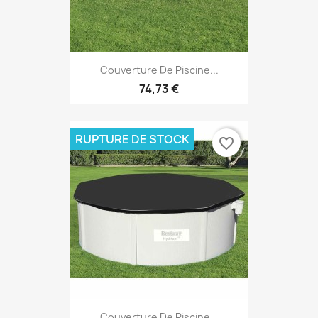
Couverture De Piscine...
74,73 €
RUPTURE DE STOCK
favorite_border
Couverture De Piscine...