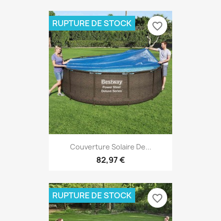
RUPTURE DE STOCK
favorite_border
Couverture Solaire De...
82,97 €
RUPTURE DE STOCK
favorite_border