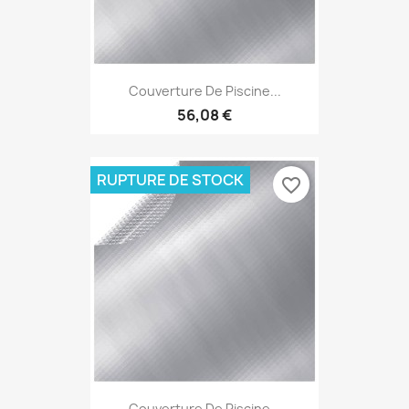
Couverture De Piscine...
56,08 €
RUPTURE DE STOCK
favorite_border
Couverture De Piscine...