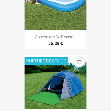
Couverture De Piscine...
35,28 €
RUPTURE DE STOCK
favorite_border