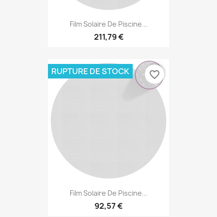
Film Solaire De Piscine...
211,79 €
RUPTURE DE STOCK
favorite_border
Film Solaire De Piscine...
92,57 €