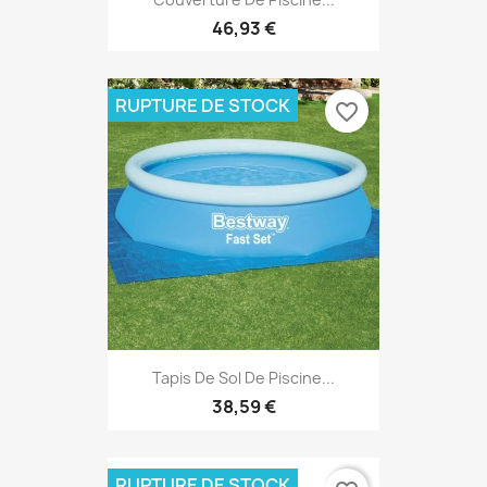
46,93 €
RUPTURE DE STOCK
favorite_border
Tapis De Sol De Piscine...
38,59 €
RUPTURE DE STOCK