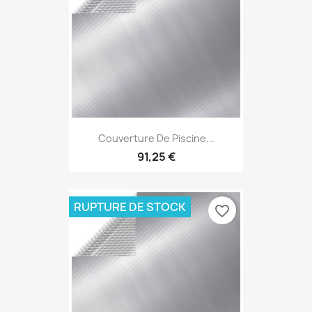
Couverture De Piscine...
91,25 €
RUPTURE DE STOCK
favorite_border