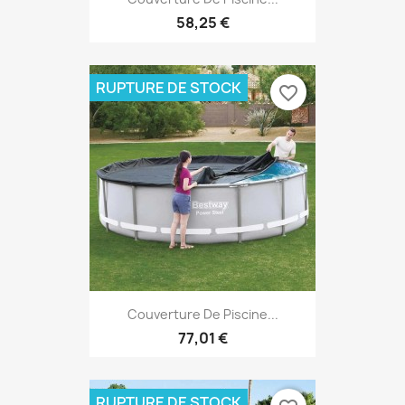
58,25 €
RUPTURE DE STOCK
favorite_border
Couverture De Piscine...
77,01 €
RUPTURE DE STOCK