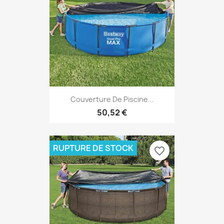
Couverture De Piscine...
50,52 €
RUPTURE DE STOCK
favorite_border