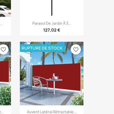
Aperçu rapide

..
Parasol De Jardin À 3...
127,02 €
RUPTURE DE STOCK
favorite_border
favorite_border
Aperçu rapide

...
Auvent Latéral Rétractable...