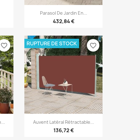
Aperçu rapide

Parasol De Jardin En...
432,84 €
RUPTURE DE STOCK
favorite_border
favorite_border
Aperçu rapide

...
Auvent Latéral Rétractable...
136,72 €