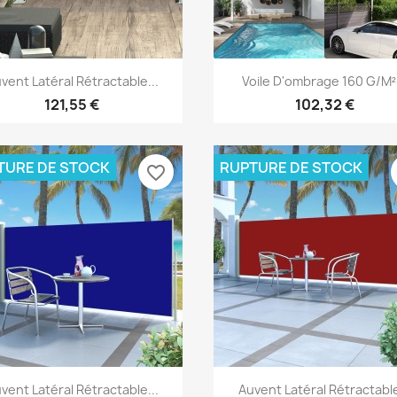
Aperçu rapide
Aperçu rapide


vent Latéral Rétractable...
Voile D'ombrage 160 G/m².
121,55 €
102,32 €
TURE DE STOCK
RUPTURE DE STOCK
favorite_border
Aperçu rapide
Aperçu rapide


vent Latéral Rétractable...
Auvent Latéral Rétractable