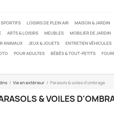
 SPORTIFS
LOISIRS DE PLEIN AIR
MAISON & JARDIN
E
ARTS & LOISIRS
MEUBLES
MOBILIER DE JARDIN
UR ANIMAUX
JEUX & JOUETS
ENTRETIEN VÉHICULES
HOTO
POUR ADULTES
BÉBÉS & TOUT-PETITS
FOUR
dins
Vie en extérieur
Parasols & voiles d'ombrage
ARASOLS & VOILES D'OMBR