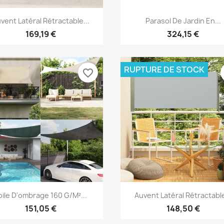
Aperçu rapide
Aperçu rapide


vent Latéral Rétractable...
Parasol De Jardin En...
169,19 €
324,15 €
RUPTURE DE STOCK
favorite_border
Aperçu rapide
Aperçu rapide


oile D'ombrage 160 G/m²...
Auvent Latéral Rétractable
151,05 €
148,50 €