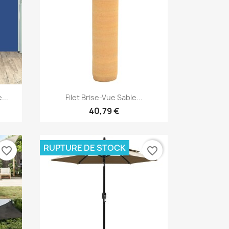
Aperçu rapide

...
Filet Brise-Vue Sable...
40,79 €
RUPTURE DE STOCK
favorite_border
favorite_border