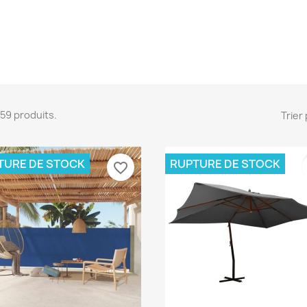
5759 produits.
Trier 
TURE DE STOCK
RUPTURE DE STOCK
favorite_border