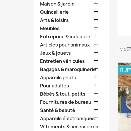

Maison & jardin

Quincaillerie

Arts & loisirs

Meubles

Entreprise & industrie

Articles pour animaux
Il y a 

Jeux & jouets

Entretien véhicules

Bagages & maroquinerie
RUP

Appareils photo

Pour adultes

Bébés & tout-petits

Fournitures de bureau

Santé & beauté

Appareils électroniques

Vêtements & accessoires