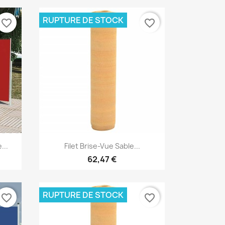
RUPTURE DE STOCK
favorite_border
favorite_border
Aperçu rapide

...
Filet Brise-Vue Sable...
62,47 €
RUPTURE DE STOCK
favorite_border
favorite_border