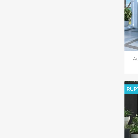
Au
RUP