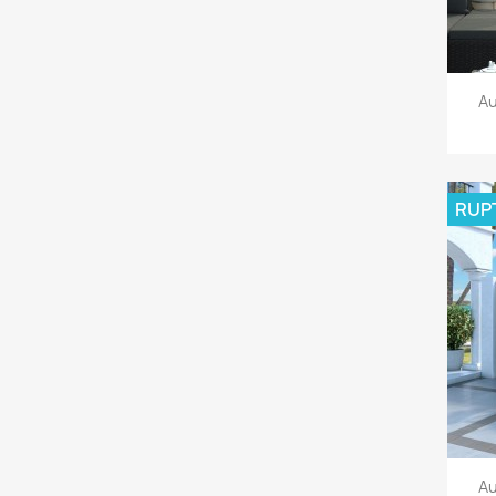
Au
RUP
Au