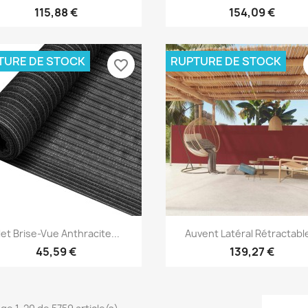
115,88 €
154,09 €
TURE DE STOCK
RUPTURE DE STOCK
favorite_border
Aperçu rapide
Aperçu rapide


ilet Brise-Vue Anthracite...
Auvent Latéral Rétractable
45,59 €
139,27 €