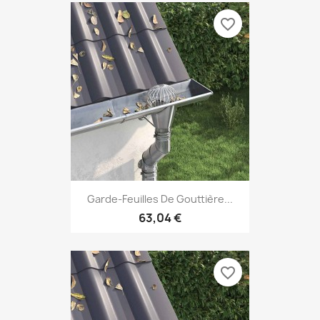
favorite_border
Garde-Feuilles De Gouttière...
63,04 €
favorite_border