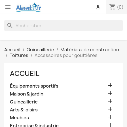
shopping_cart


(0)
search
Accueil
Quincaillerie
Matériaux de construction
Toitures
Accessoires pour gouttières
ACCUEIL

Équipements sportifs

Maison & jardin

Quincaillerie

Arts & loisirs

Meubles

Entreprise & industrie