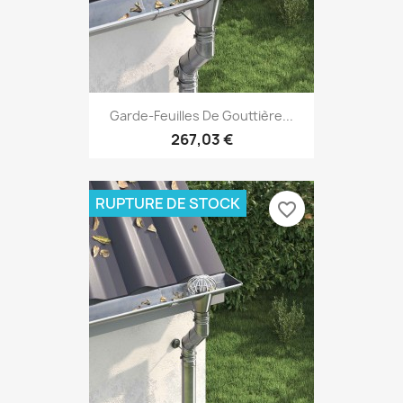
Garde-Feuilles De Gouttière...
267,03 €
RUPTURE DE STOCK
favorite_border