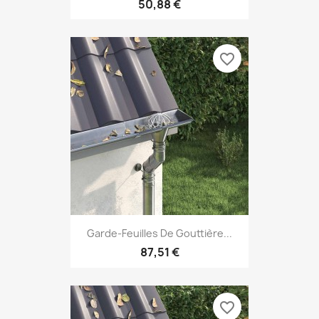
50,88 €
favorite_border
Garde-Feuilles De Gouttière...
87,51 €
favorite_border