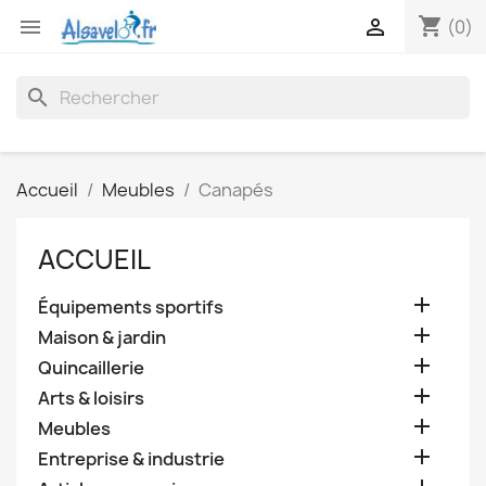
shopping_cart


(0)
search
Accueil
Meubles
Canapés
ACCUEIL

Équipements sportifs

Maison & jardin

Quincaillerie

Arts & loisirs

Meubles

Entreprise & industrie