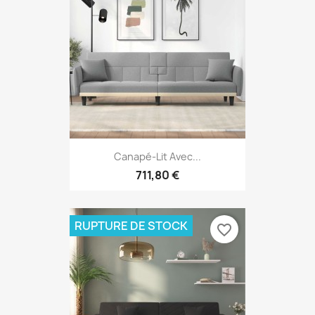
Canapé-Lit Avec...
711,80 €
RUPTURE DE STOCK
favorite_border