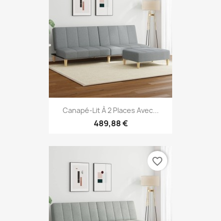
Canapé-Lit À 2 Places Avec...
489,88 €
favorite_border