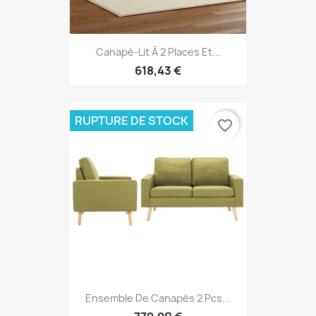
Canapé-Lit À 2 Places Et...
618,43 €
RUPTURE DE STOCK
favorite_border
Ensemble De Canapés 2 Pcs...