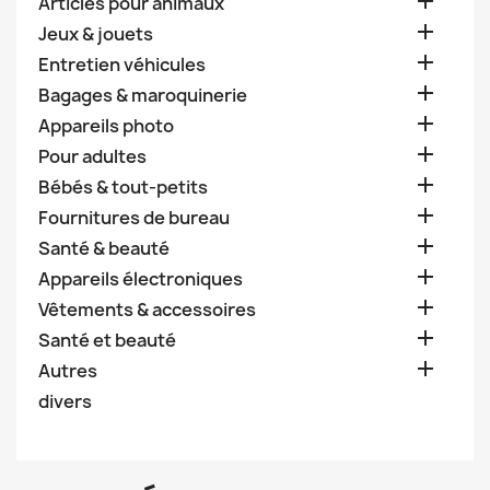

Articles pour animaux

Jeux & jouets

Entretien véhicules

Bagages & maroquinerie

Appareils photo

Pour adultes

Bébés & tout-petits

Fournitures de bureau

Santé & beauté

Appareils électroniques

Vêtements & accessoires

Santé et beauté

Autres
divers