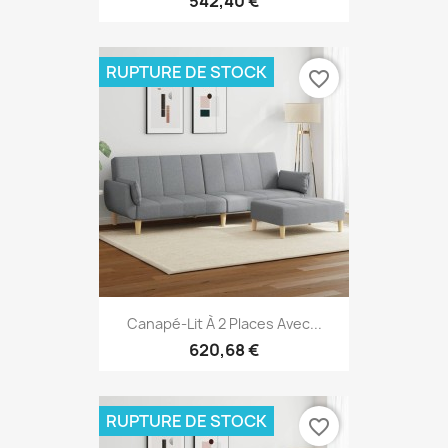
542,40 €
RUPTURE DE STOCK
favorite_border
Canapé-Lit À 2 Places Avec...
620,68 €
RUPTURE DE STOCK
favorite_border