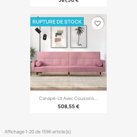
RUPTURE DE STOCK
favorite_border
Canapé-Lit Avec Coussins...
508,55 €
Affichage 1-20 de 1596 article(s)