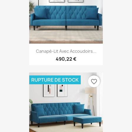
Canapé-Lit Avec Accoudoirs...
490,22 €
RUPTURE DE STOCK
favorite_border