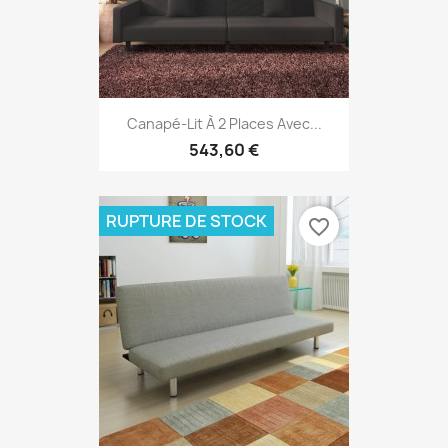
Canapé-Lit À 2 Places Avec...
543,60 €
RUPTURE DE STOCK
favorite_border