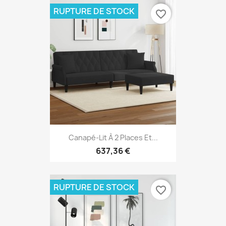
RUPTURE DE STOCK
favorite_border
Canapé-Lit À 2 Places Et...
637,36 €
RUPTURE DE STOCK
favorite_border