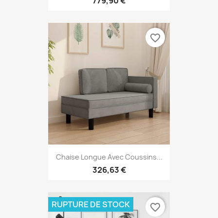
779,90 €
favorite_border
Chaise Longue Avec Coussins...
326,63 €
RUPTURE DE STOCK
favorite_border