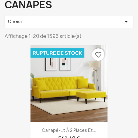
CANAPÉS

Choisir
Affichage 1-20 de 1596 article(s)
RUPTURE DE STOCK
favorite_border
Canapé-Lit À 2 Places Et...