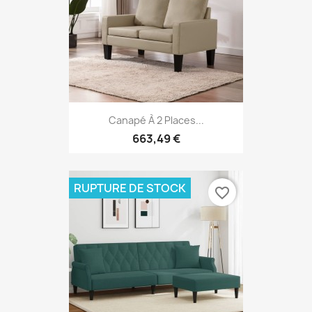
Canapé À 2 Places...
663,49 €
RUPTURE DE STOCK
favorite_border