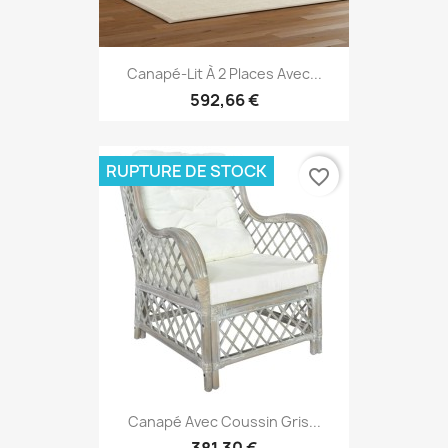
Canapé-Lit À 2 Places Avec...
592,66 €
RUPTURE DE STOCK
favorite_border
Canapé Avec Coussin Gris...
381,30 €