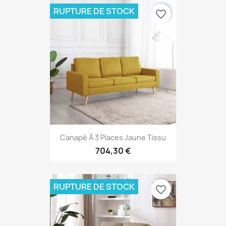
RUPTURE DE STOCK
favorite_border
Canapé À 3 Places Jaune Tissu
704,30 €
RUPTURE DE STOCK
favorite_border