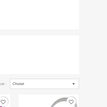

par :
Choisir
favorite_border
favorite_border