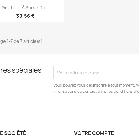
Aperçu rapide

Grattoirs À Sueur De...
39,56 €
ge 1-7 de 7 article(s)
res spéciales
Vous pouvez vous désinscrire à tout moment. V
informations de contact dans les conditions d'ut
E SOCIÉTÉ
VOTRE COMPTE