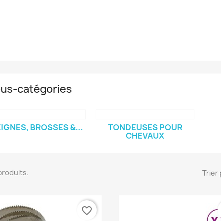
us-catégories
IGNES, BROSSES &...
TONDEUSES POUR
CHEVAUX
7 produits.
Trier 
favorite_border