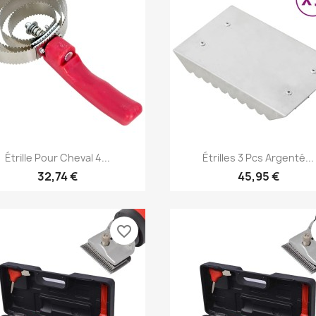
Aperçu rapide
Aperçu rapide


Étrille Pour Cheval 4...
Étrilles 3 Pcs Argenté...
32,74 €
45,95 €
favorite_border