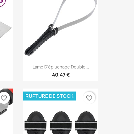
Aperçu rapide

Lame D'épluchage Double...
40,47 €
RUPTURE DE STOCK
favorite_border
favorite_border