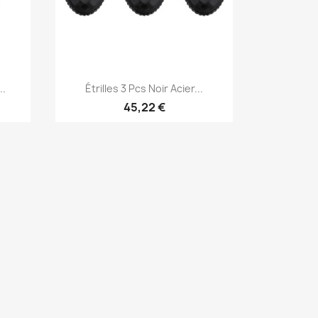
Aperçu rapide

..
Étrilles 3 Pcs Noir Acier...
45,22 €