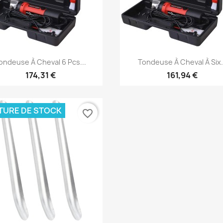
Aperçu rapide
Aperçu rapide


ondeuse À Cheval 6 Pcs...
Tondeuse À Cheval À Six.
174,31 €
161,94 €
TURE DE STOCK
favorite_border