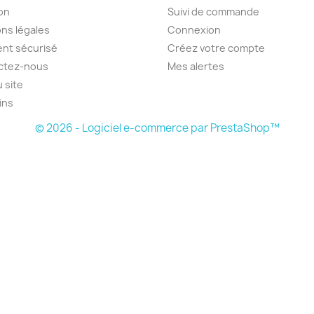
son
Suivi de commande
ns légales
Connexion
nt sécurisé
Créez votre compte
ctez-nous
Mes alertes
u site
ins
© 2026 - Logiciel e-commerce par PrestaShop™