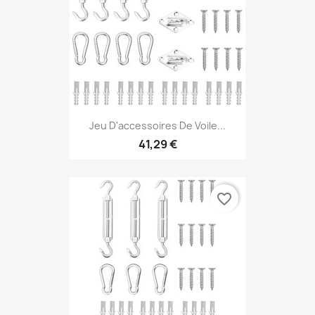
Jeu D'accessoires De Voile...
41,29 €
favorite_border