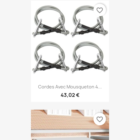
favorite_border
Cordes Avec Mousqueton 4...
43,02 €
favorite_border