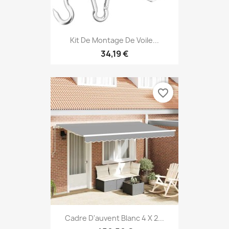
Kit De Montage De Voile...
34,19 €
favorite_border
Cadre D'auvent Blanc 4 X 2...