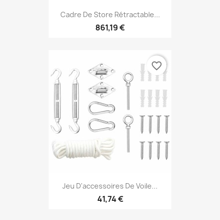
Cadre De Store Rétractable...
861,19 €
favorite_border
Jeu D'accessoires De Voile...
41,74 €