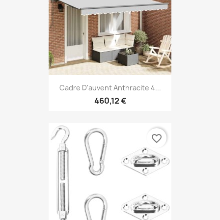
Cadre D'auvent Anthracite 4...
460,12 €
favorite_border