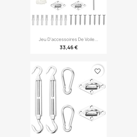
Jeu D'accessoires De Voile...
33,46 €
favorite_border