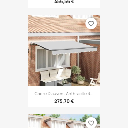
456,56 €
favorite_border
Cadre D'auvent Anthracite 3...
275,70 €
favorite_border