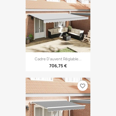
Cadre D'auvent Réglable...
706,75 €
favorite_border