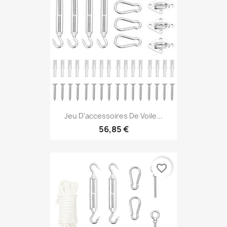
Jeu D'accessoires De Voile...
56,85 €
favorite_border