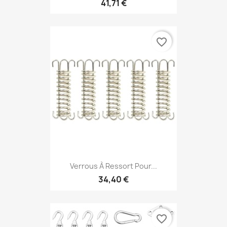
41,71 €
favorite_border
Verrous À Ressort Pour...
34,40 €
favorite_border