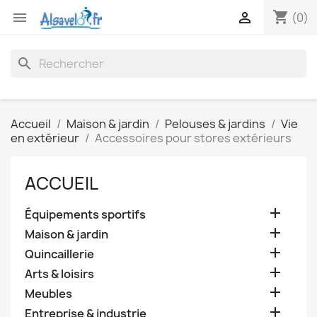
shopping_cart


(0)
search
Accueil
Maison & jardin
Pelouses & jardins
Vie
en extérieur
Accessoires pour stores extérieurs
ACCUEIL

Équipements sportifs

Maison & jardin

Quincaillerie

Arts & loisirs

Meubles

Entreprise & industrie