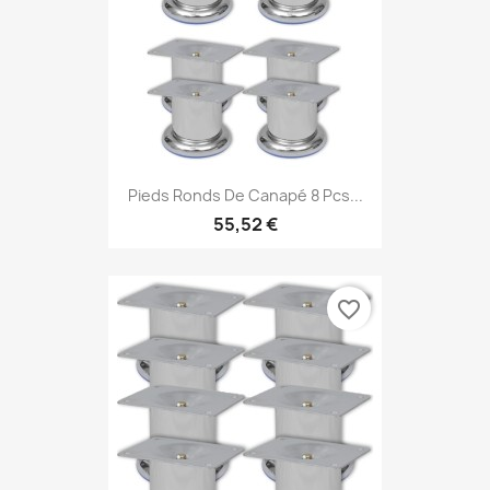
Pieds Ronds De Canapé 8 Pcs...
55,52 €
favorite_border