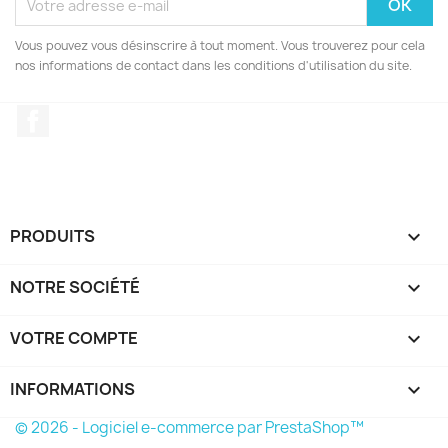
Vous pouvez vous désinscrire à tout moment. Vous trouverez pour cela
nos informations de contact dans les conditions d'utilisation du site.
Facebook
PRODUITS

NOTRE SOCIÉTÉ

VOTRE COMPTE

INFORMATIONS
keyboard_arrow_down
© 2026 - Logiciel e-commerce par PrestaShop™