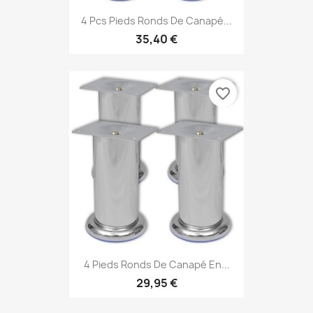
4 Pcs Pieds Ronds De Canapé...
35,40 €
favorite_border
4 Pieds Ronds De Canapé En...
29,95 €