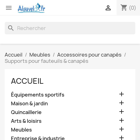
shopping_cart


(0)
search
Accueil
Meubles
Accessoires pour canapés
Supports pour fauteuils & canapés
ACCUEIL

Équipements sportifs

Maison & jardin

Quincaillerie

Arts & loisirs

Meubles

Entreprise & industrie