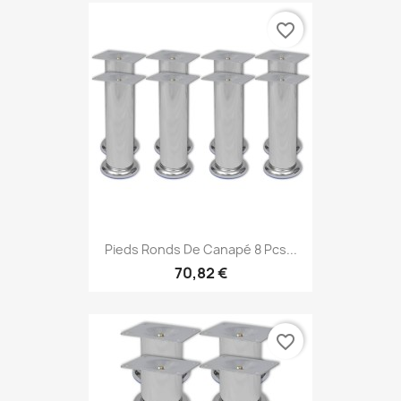
favorite_border
Pieds Ronds De Canapé 8 Pcs...
70,82 €
favorite_border