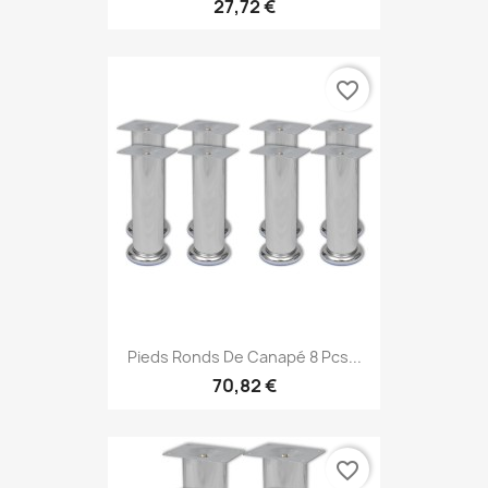
27,72 €
favorite_border
Pieds Ronds De Canapé 8 Pcs...
70,82 €
favorite_border