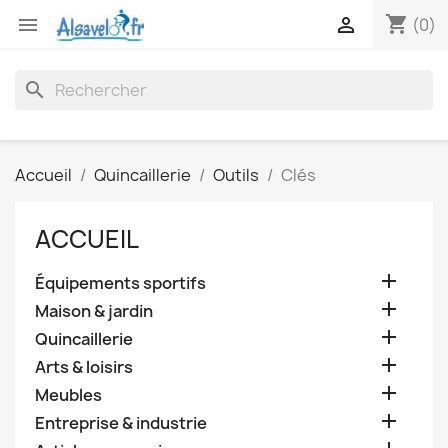
shopping_cart


(0)
search
Accueil
Quincaillerie
Outils
Clés
ACCUEIL

Équipements sportifs

Maison & jardin

Quincaillerie

Arts & loisirs

Meubles

Entreprise & industrie