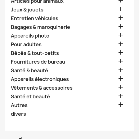

Articles pour animaux

Jeux & jouets

Entretien véhicules

Bagages & maroquinerie

Appareils photo

Pour adultes

Bébés & tout-petits

Fournitures de bureau

Santé & beauté

Appareils électroniques

Vêtements & accessoires

Santé et beauté

Autres
divers